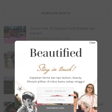
POPULAR POSTS
Serba Pink, 10 Inspirasi Outfit Barbie dari
Margot...
Tak Berkategori
July 21, 2023
Close
FENDI Haute Couture Fall Winter 2023
Terinspirasi dari...
Fashion
,
Lookbook
July 20, 2023
Valentino Haute Couture Fall Winter 2023,
Simple Tapi...
Fashion
,
Lookbook
July 16, 2023
Chanel Haute Couture Fall Winter 2023: Gaya
Effortless...
DAFTARKAN SAYA