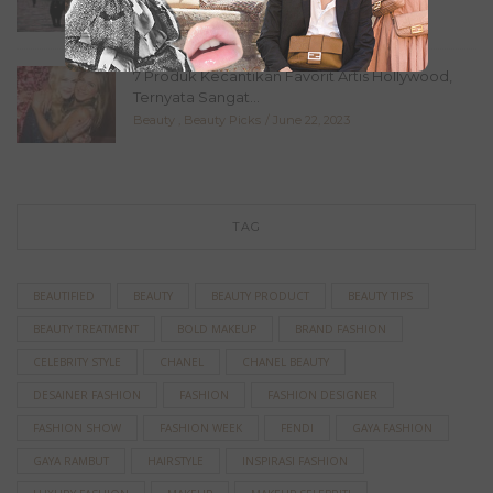
Fashion
,
Lookbook
July 11, 2023
7 Produk Kecantikan Favorit Artis Hollywood,
Ternyata Sangat...
Beauty
,
Beauty Picks
June 22, 2023
TAG
BEAUTIFIED
BEAUTY
BEAUTY PRODUCT
BEAUTY TIPS
BEAUTY TREATMENT
BOLD MAKEUP
BRAND FASHION
CELEBRITY STYLE
CHANEL
CHANEL BEAUTY
DESAINER FASHION
FASHION
FASHION DESIGNER
FASHION SHOW
FASHION WEEK
FENDI
GAYA FASHION
GAYA RAMBUT
HAIRSTYLE
INSPIRASI FASHION