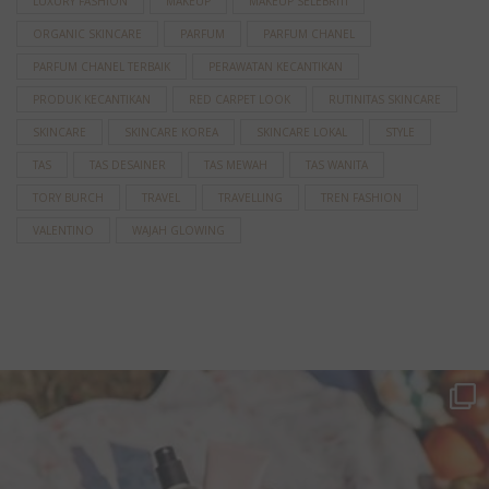
LUXURY FASHION
MAKEUP
MAKEUP SELEBRITI
ORGANIC SKINCARE
PARFUM
PARFUM CHANEL
PARFUM CHANEL TERBAIK
PERAWATAN KECANTIKAN
PRODUK KECANTIKAN
RED CARPET LOOK
RUTINITAS SKINCARE
SKINCARE
SKINCARE KOREA
SKINCARE LOKAL
STYLE
TAS
TAS DESAINER
TAS MEWAH
TAS WANITA
TORY BURCH
TRAVEL
TRAVELLING
TREN FASHION
VALENTINO
WAJAH GLOWING