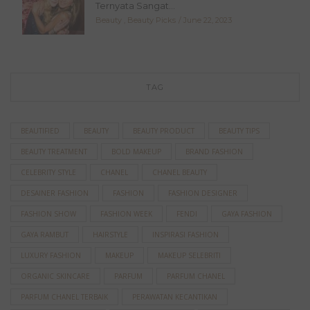
Ternyata Sangat...
Beauty
,
Beauty Picks
June 22, 2023
TAG
BEAUTIFIED
BEAUTY
BEAUTY PRODUCT
BEAUTY TIPS
BEAUTY TREATMENT
BOLD MAKEUP
BRAND FASHION
CELEBRITY STYLE
CHANEL
CHANEL BEAUTY
DESAINER FASHION
FASHION
FASHION DESIGNER
FASHION SHOW
FASHION WEEK
FENDI
GAYA FASHION
GAYA RAMBUT
HAIRSTYLE
INSPIRASI FASHION
LUXURY FASHION
MAKEUP
MAKEUP SELEBRITI
ORGANIC SKINCARE
PARFUM
PARFUM CHANEL
PARFUM CHANEL TERBAIK
PERAWATAN KECANTIKAN