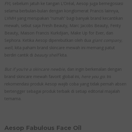
FYI
, sebelum jatuh ke tangan L’Oréal, Aesop juga bernegosiasi
selama berbulan-bulan dengan konglomerat Prancis lainnya,
LVMH yang merupakan “rumah” bagi banyak brand kecantikan
mewah, sebut saja Fresh Beauty, Marc Jacobs Beauty, Fenty
Beauty, Maison Francis Kurkdjian, Make Up for Ever, dan
Sephora. Ketika Aesop diperebutkan oleh dua
giant company,
well
, kita paham brand skincare mewah ini memang patut
berdiri cantik di
beauty shelf
kita.
But if you’re a skincare newbie
, dan ingin berkenalan dengan
brand skincare mewah favorit global ini,
here you go
. Ini
rekomendasi produk Aesop wajib coba yang tidak pernah absen
bertengger sebagai produk terbaik di setiap editorial majalah
ternama.
Aesop Fabulous Face Oil