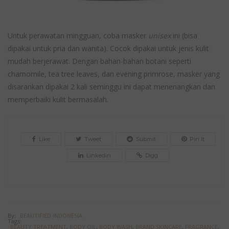
Untuk perawatan mingguan, coba masker
unisex
ini (bisa
dipakai untuk pria dan wanita). Cocok dipakai untuk jenis kulit
mudah berjerawat. Dengan bahan-bahan botani seperti
chamomile, tea tree leaves, dan evening primrose, masker yang
disarankan dipakai 2 kali seminggu ini dapat menenangkan dan
memperbaiki kulit bermasalah.
Like
Tweet
Submit
Pin It
Linkedin
Digg
By:
BEAUTIFIED INDONESIA
Tags:
BEAUTY TREATMENT
,
BODY OIL
,
BODY WASH
,
BRAND SKINCARE
,
FRAGRANCE
,