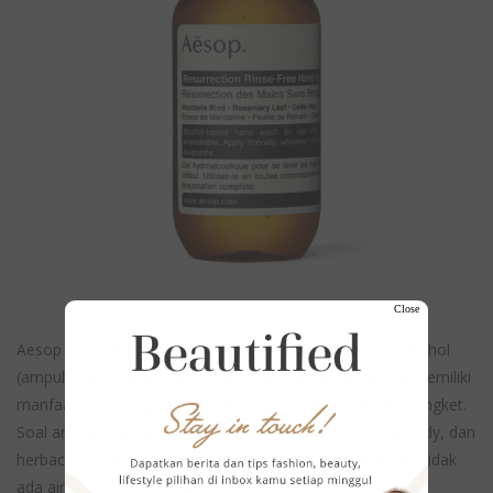
Close
Aesop punya hand sanitizer dengan formula berbasis alkohol
(ampuh bunuh virus) yang tidak buat kulit kering karena memiliki
manfaat
hydrating
. Di kulit juga terasa segar dan tidak lengket.
Soal aroma, wanginya merupakan perpaduan citrus, woody, dan
herbaceous. Wajib ada di tas sebagai penyelamat di kala tidak
ada air.