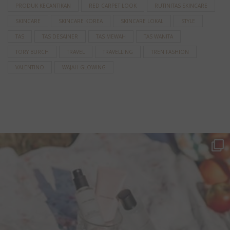
PRODUK KECANTIKAN
RED CARPET LOOK
RUTINITAS SKINCARE
SKINCARE
SKINCARE KOREA
SKINCARE LOKAL
STYLE
TAS
TAS DESAINER
TAS MEWAH
TAS WANITA
TORY BURCH
TRAVEL
TRAVELLING
TREN FASHION
VALENTINO
WAJAH GLOWING