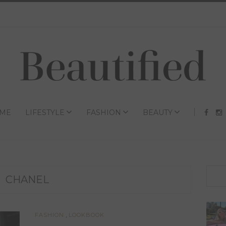
ME
LIFESTYLE
FASHION
BEAUTY
CHANEL
,
FASHION
LOOKBOOK