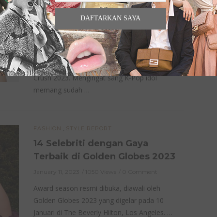
Crush 2023 Bersama Dua Aktris
DAFTARKAN SAYA
Hollywood
January 13, 2023
1527 Views
0 Comment
Bukan hal mengejutkan lagi melihat Jennie
BLACKPINK kembali muncul di kampanye Coco
Crush 2023. Mengingat sang K-Pop idol
memang sudah …
,
FASHION
STYLE REPORT
14 Selebriti dengan Gaya
Terbaik di Golden Globes 2023
January 11, 2023
1050 Views
0 Comment
Award season resmi dibuka, diawali oleh
Golden Globes 2023 yang digelar pada 10
Januari di The Beverly Hilton, Los Angeles. …