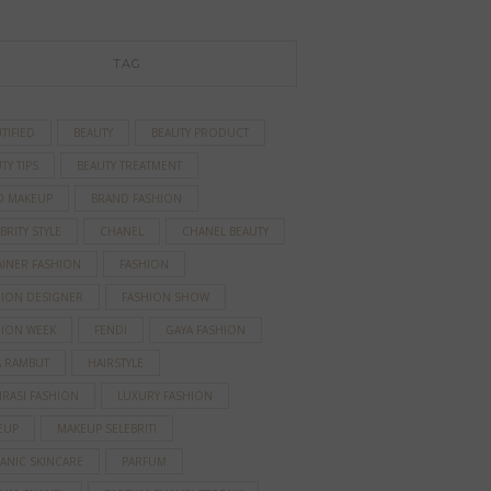
TAG
TIFIED
BEAUTY
BEAUTY PRODUCT
TY TIPS
BEAUTY TREATMENT
D MAKEUP
BRAND FASHION
BRITY STYLE
CHANEL
CHANEL BEAUTY
AINER FASHION
FASHION
HION DESIGNER
FASHION SHOW
HION WEEK
FENDI
GAYA FASHION
A RAMBUT
HAIRSTYLE
IRASI FASHION
LUXURY FASHION
EUP
MAKEUP SELEBRITI
ANIC SKINCARE
PARFUM