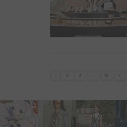
1
2
3
…
13