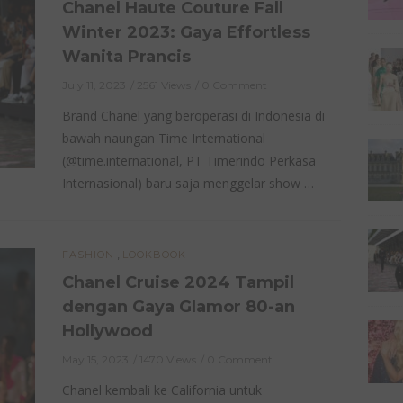
Chanel Haute Couture Fall
Winter 2023: Gaya Effortless
Wanita Prancis
July 11, 2023
2561 Views
0 Comment
Brand Chanel yang beroperasi di Indonesia di
bawah naungan Time International
(@time.international, PT Timerindo Perkasa
Internasional) baru saja menggelar show …
,
FASHION
LOOKBOOK
Chanel Cruise 2024 Tampil
dengan Gaya Glamor 80-an
Hollywood
May 15, 2023
1470 Views
0 Comment
Chanel kembali ke California untuk