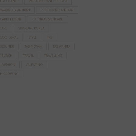
FUM CHANEL
PARFUM CHANEL TERBAIK
AWATAN KECANTIKAN
PRODUK KECANTIKAN
 CARPET LOOK
RUTINITAS SKINCARE
NCARE
SKINCARE KOREA
CARE LOKAL
STYLE
TAS
DESAINER
TAS MEWAH
TAS WANITA
Y BURCH
TRAVEL
TRAVELLING
N FASHION
VALENTINO
AH GLOWING