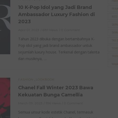
PAR
10 K-Pop Idol yang Jadi Brand
PER
Ambassador Luxury Fashion di
RED
2023
SKI
April 01, 2023
6191 Views
0 Comment
SKIN
Tahun 2023 dibuka dengan bertambahnya K-
TAS 
Pop idol yang jadi brand ambassador untuk
TOR
sejumlah luxury house. Terkenal dengan talenta
TRE
dan musiknya, …
WAJ
,
FASHION
LOOKBOOK
Chanel Fall Winter 2023 Bawa
Kekuatan Bunga Camellia
March 09, 2023
1516 Views
0 Comment
Semua unsur kode estetik Chanel, termasuk