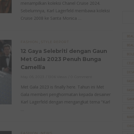
menampilkan koleksi Chanel Cruise 2024.
Sebelumnya, Karl Lagerfeld membawa koleksi
Cruise 2008 ke Santa Monica …
BEAU
,
FASHION
STYLE REPORT
BEAU
12 Gaya Selebriti dengan Gaun
BOL
Met Gala 2023 Penuh Bunga
CELE
Camellia
DES
May 05, 2023
1306 Views
0 Comment
FAS
Met Gala 2023 is finally here. Tahun ini Met
FAS
Gala memberi penghormatan kepada desainer
GAY
Karl Lagerfeld dengan mengangkat tema “Karl
INSP
…
MAK
ORG
,
FASHION
NEWS