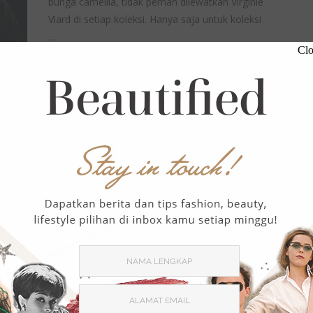
bunga camellia, tidak pernah dilewatkan Virginie
Viard di setiap koleksi. Hanya saja untuk koleksi
…
Clo
,
FASHION
LOOKBOOK
Chanel Couture Spring Summer
2023 Hidupkan Parade Hewan
January 30, 2023
1306 Views
0 Comment
Haute couture bisa dibilang identik dengan rich
lady yang membeli rare item mewah. Lalu,
bagaimana dengan rich girl? Well, Virginie …
,
FASHION
NEWS
Jennie BLACKPINK untuk Coco