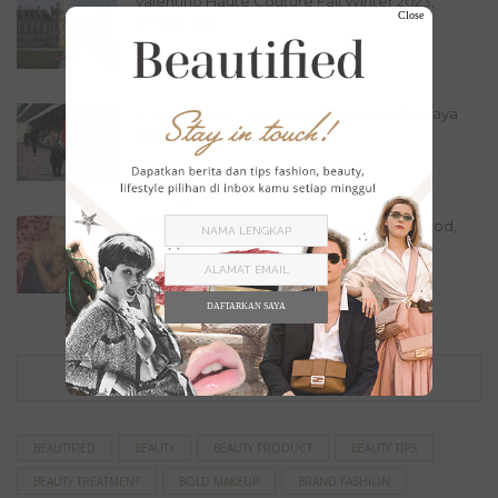
Valentino Haute Couture Fall Winter 2023,
Close
Simple Tapi...
Fashion
,
Lookbook
July 16, 2023
Chanel Haute Couture Fall Winter 2023: Gaya
Effortless...
Fashion
,
Lookbook
July 11, 2023
7 Produk Kecantikan Favorit Artis Hollywood,
Ternyata Sangat...
Beauty
,
Beauty Picks
June 22, 2023
DAFTARKAN SAYA
TAG
BEAUTIFIED
BEAUTY
BEAUTY PRODUCT
BEAUTY TIPS
BEAUTY TREATMENT
BOLD MAKEUP
BRAND FASHION