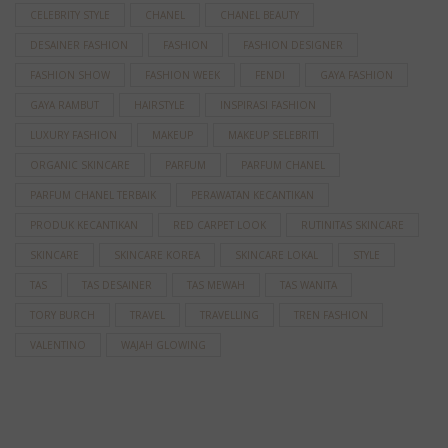
CELEBRITY STYLE
CHANEL
CHANEL BEAUTY
DESAINER FASHION
FASHION
FASHION DESIGNER
FASHION SHOW
FASHION WEEK
FENDI
GAYA FASHION
GAYA RAMBUT
HAIRSTYLE
INSPIRASI FASHION
LUXURY FASHION
MAKEUP
MAKEUP SELEBRITI
ORGANIC SKINCARE
PARFUM
PARFUM CHANEL
PARFUM CHANEL TERBAIK
PERAWATAN KECANTIKAN
PRODUK KECANTIKAN
RED CARPET LOOK
RUTINITAS SKINCARE
SKINCARE
SKINCARE KOREA
SKINCARE LOKAL
STYLE
TAS
TAS DESAINER
TAS MEWAH
TAS WANITA
TORY BURCH
TRAVEL
TRAVELLING
TREN FASHION
VALENTINO
WAJAH GLOWING