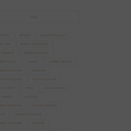
TAG
TIFIED
BEAUTY
BEAUTY PRODUCT
TY TIPS
BEAUTY TREATMENT
D MAKEUP
BRAND FASHION
BRITY STYLE
CHANEL
CHANEL BEAUTY
AINER FASHION
FASHION
HION DESIGNER
FASHION SHOW
HION WEEK
FENDI
GAYA FASHION
A RAMBUT
HAIRSTYLE
IRASI FASHION
LUXURY FASHION
EUP
MAKEUP SELEBRITI
ANIC SKINCARE
PARFUM