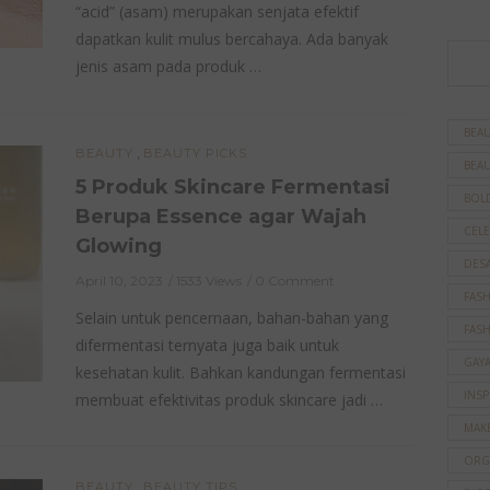
“acid” (asam) merupakan senjata efektif
dapatkan kulit mulus bercahaya. Ada banyak
jenis asam pada produk …
BEAU
,
BEAUTY
BEAUTY PICKS
BEAU
5 Produk Skincare Fermentasi
BOL
Berupa Essence agar Wajah
CELE
Glowing
DES
April 10, 2023
1533 Views
0 Comment
FAS
Selain untuk pencernaan, bahan-bahan yang
FAS
difermentasi ternyata juga baik untuk
GAY
kesehatan kulit. Bahkan kandungan fermentasi
INSP
membuat efektivitas produk skincare jadi …
MAK
ORG
,
BEAUTY
BEAUTY TIPS