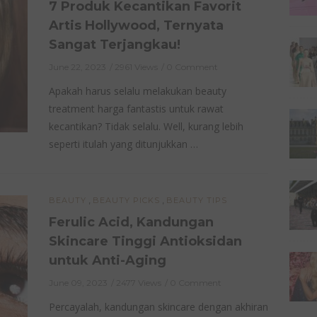
7 Produk Kecantikan Favorit
Artis Hollywood, Ternyata
Sangat Terjangkau!
June 22, 2023
2961 Views
0 Comment
Apakah harus selalu melakukan beauty
treatment harga fantastis untuk rawat
kecantikan? Tidak selalu. Well, kurang lebih
seperti itulah yang ditunjukkan …
,
,
BEAUTY
BEAUTY PICKS
BEAUTY TIPS
Ferulic Acid, Kandungan
Skincare Tinggi Antioksidan
untuk Anti-Aging
June 09, 2023
2477 Views
0 Comment
Percayalah, kandungan skincare dengan akhiran