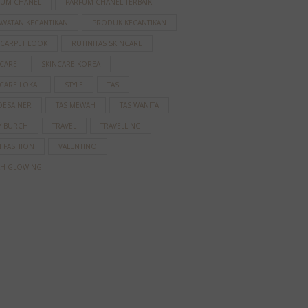
FUM CHANEL
PARFUM CHANEL TERBAIK
AWATAN KECANTIKAN
PRODUK KECANTIKAN
 CARPET LOOK
RUTINITAS SKINCARE
NCARE
SKINCARE KOREA
CARE LOKAL
STYLE
TAS
DESAINER
TAS MEWAH
TAS WANITA
Y BURCH
TRAVEL
TRAVELLING
N FASHION
VALENTINO
AH GLOWING