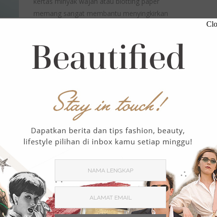
kertas minyak wajah atau blotting paper
memang sangat membantu menyingkirkan
Clo
minyak berlebih di …
,
BEAUTY
BEAUTY TIPS
3 Perawatan Simple untuk
Cegah Breakout Setelah
Chemical Peeling
February 15, 2023
2162 Views
0 Comment
When your skin needs a reset, itulah saat yang
tepat untuk melakukan chemical peeling. Sesuai
namanya, chemical peeling adalah perawatan …
,
,
BEAUTY
BEAUTY PICKS
BEAUTY TIPS
5 Produk Skincare untuk