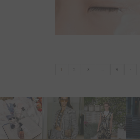
1
2
3
…
9