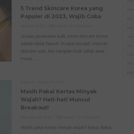
PAR
5 Trend Skincare Korea yang
PER
Populer di 2023, Wajib Coba
RED
April 10, 2023
2351 Views
0 Comment
SKI
Urusan perawatan kulit, trend skincare Korea
SKIN
adalah kiblat favorit. Produk inovatif, metode
TAS 
skincare unik, dan tampilan kulit sehat awet
TOR
muda, …
TRE
WAJ
,
BEAUTY
BEAUTY TIPS
Masih Pakai Kertas Minyak
Wajah? Hati-hati Muncul
Breakout!
February 22, 2023
1558 Views
0 Comment
Masih pakai kertas minyak wajah? Harus diakui,