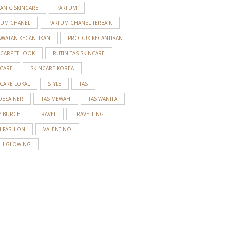
ANIC SKINCARE
PARFUM
FUM CHANEL
PARFUM CHANEL TERBAIK
AWATAN KECANTIKAN
PRODUK KECANTIKAN
 CARPET LOOK
RUTINITAS SKINCARE
NCARE
SKINCARE KOREA
CARE LOKAL
STYLE
TAS
DESAINER
TAS MEWAH
TAS WANITA
Y BURCH
TRAVEL
TRAVELLING
N FASHION
VALENTINO
AH GLOWING