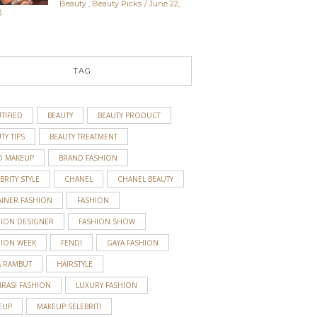
Beauty
,
Beauty Picks
June 22,
3
TAG
TIFIED
BEAUTY
BEAUTY PRODUCT
TY TIPS
BEAUTY TREATMENT
D MAKEUP
BRAND FASHION
BRITY STYLE
CHANEL
CHANEL BEAUTY
AINER FASHION
FASHION
HION DESIGNER
FASHION SHOW
HION WEEK
FENDI
GAYA FASHION
A RAMBUT
HAIRSTYLE
IRASI FASHION
LUXURY FASHION
EUP
MAKEUP SELEBRITI