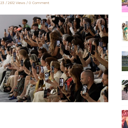
023
2612 Views
0 Comment