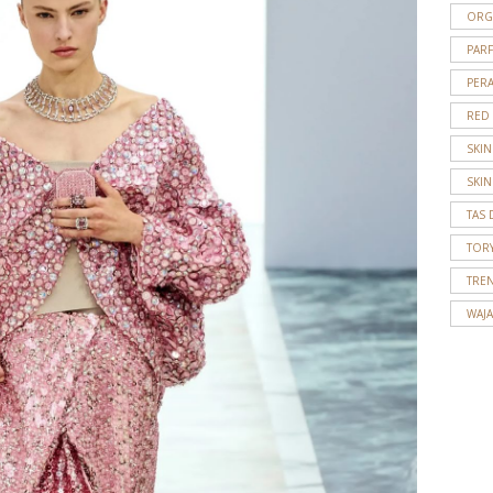
ORG
PAR
PER
RED
SKI
SKIN
TAS 
TOR
TRE
WAJ