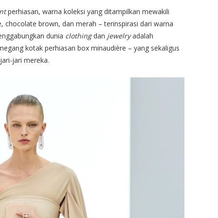
nt
perhiasan, warna koleksi yang ditampilkan mewakili
ge, chocolate brown, dan merah – terinspirasi dari warna
 menggabungkan dunia
clothing
dan
jewelry
adalah
megang kotak perhiasan box minaudière – yang sekaligus
ri-jari mereka.