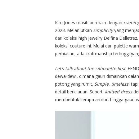
Kim Jones masih bermain dengan
evenin
2023. Melanjutkan
simplicity
yang menjadi 
dari koleksi high jewelry Delfina Delletre
koleksi couture ini. Mulai dari palette war
perhiasan, ada craftmanship tertinggi yang
Let’s talk about the silhouette first
. FEND
dewa-dewi, dimana gaun dimainkan dalam 
potong yang rumit.
Simple, timeless
, tap
detail berkilauan. Seperti
knitted dress
den
membentuk serupa armor, hingga gaun w