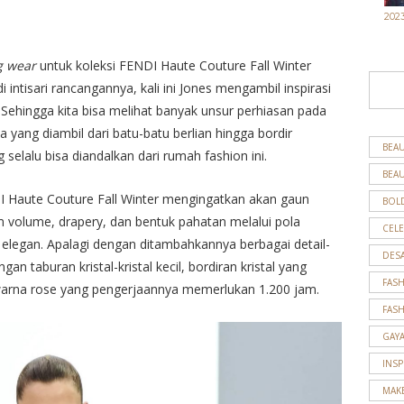
202
g wear
untuk koleksi FENDI Haute Couture Fall Winter
intisari rancangannya, kali ini Jones mengambil inspirasi
z. Sehingga kita bisa melihat banyak unsur perhiasan pada
na yang diambil dari batu-batu berlian hingga bordir
BEAU
 selalu bisa diandalkan dari rumah fashion ini.
BEAU
I Haute Couture Fall Winter mengingatkan akan gaun
BOL
volume, drapery, dan bentuk pahatan melalui pola
CELE
i elegan. Apalagi dengan ditambahkannya berbagai detail-
DES
gan taburan kristal-kristal kecil, bordiran kristal yang
FAS
arna rose yang pengerjaannya memerlukan 1.200 jam.
FAS
GAY
INSP
MAK