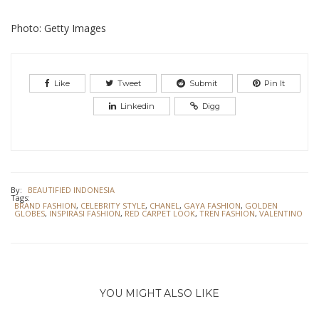
Photo: Getty Images
Like
Tweet
Submit
Pin It
Linkedin
Digg
By:
BEAUTIFIED INDONESIA
Tags:
BRAND FASHION
,
CELEBRITY STYLE
,
CHANEL
,
GAYA FASHION
,
GOLDEN
GLOBES
,
INSPIRASI FASHION
,
RED CARPET LOOK
,
TREN FASHION
,
VALENTINO
YOU MIGHT ALSO LIKE