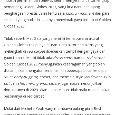
industri perfilman dan televisi. Selain mengetahui daftar lengkap
pemenang Golden Globes 2023, yang kita nanti dari ajang
penghargaan prestisius ini tentu saja
fashion moment
dari para
selebriti yang hadir. Ini saatnya menyimak gaya terbaik di Golden
Globes 2023.
Tidak seperti Met Gala yang memiliki tema busana akurat,
Golden Globes tak punya aturan. Para aktor dan aktris yang
melangkah di
red carpet
dibebaskan tampil dengan gaya dan
gaun terbaik. Meski tidak ada
dress code
, namun
red carpet
Golden Globes 2023 menyuguhkan keseragaman yang boleh
dibilang akan mengatur trend fashion beberapa bulan ke depan.
Siluet
body-hugging
, corset, dan mermaid style jadi favorit.
Cut-
out
dan
shimmering embroidery
juga masih menunjukkan
dominasinya di 2023. Warna pastel pun tidak malu menunjukkan
pesonanya di red carpet.
Mulai dari Michelle Yeoh yang membawa pulang piala Best
Actress in a Comedy Movie melalui film
Everything Everywhere