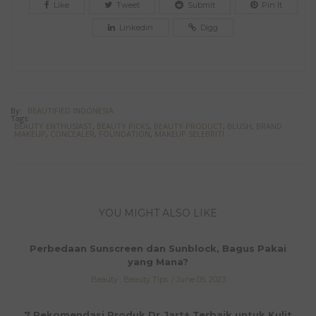
Like
Tweet
Submit
Pin It
Linkedin
Digg
By:
BEAUTIFIED INDONESIA
Tags:
BEAUTY ENTHUSIAST
,
BEAUTY PICKS
,
BEAUTY PRODUCT
,
BLUSH
,
BRAND
MAKEUP
,
CONCEALER
,
FOUNDATION
,
MAKEUP SELEBRITI
YOU MIGHT ALSO LIKE
Perbedaan Sunscreen dan Sunblock, Bagus Pakai
yang Mana?
Beauty
,
Beauty Tips
June 05, 2023
7 Rekomendasi Produk Dr.Jart+ Terbaik untuk Kulit