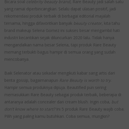
Bicara soal
celebrity beauty brand
, Rare Beauty jadi salah satu
yang ramai diperbincangkan. Selalu dapat ulasan positif, jadi
rekomendasi produk terbaik di berbagai editorial majalah
ternama, hingga difavoritkan banyak
beauty creator
, kita tahu
brand makeup Selena Gomez ini sukses besar mengambil hati
industri kecantikan sejak diluncurkan 2020 lalu. Tidak hanya
mengandalkan nama besar Selena, tapi produk Rare Beauty
memang terbukti bagus hampir di semua orang yang sudah
mencobanya.
Baik Selenator atau sekadar mengikuti kabar sang artis dari
berita gossip, bagaimanapun
Rare Beauty is worth to try
.
Hampir semua produknya dipuja. Beautified pun sering
memasukkan Rare Beauty sebagai produk terbaik, beberapa di
antaranya adalah concealer dan cream blush. Ingin coba,
but
don’t know where to start?
Ini 5 produk Rare Beauty wajib coba.
Pilih yang paling kamu butuhkan. Coba semua, mungkin?