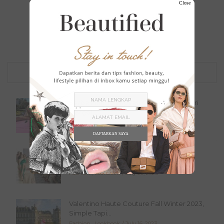
Close
POPULAR POSTS
Serba Pink, 10 Inspirasi Outfit Barbie dari
Margot...
Tak Berkategori
July 21, 2023
DAFTARKAN SAYA
FENDI Haute Couture Fall Winter 2023
Terinspirasi dari...
Fashion
,
Lookbook
July 20, 2023
Valentino Haute Couture Fall Winter 2023,
Simple Tapi...
Fashion
,
Lookbook
July 16, 2023