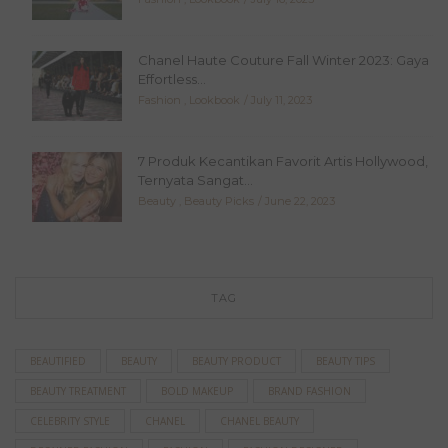
Chanel Haute Couture Fall Winter 2023: Gaya
Effortless...
Fashion
,
Lookbook
July 11, 2023
7 Produk Kecantikan Favorit Artis Hollywood,
Ternyata Sangat...
Beauty
,
Beauty Picks
June 22, 2023
TAG
BEAUTIFIED
BEAUTY
BEAUTY PRODUCT
BEAUTY TIPS
BEAUTY TREATMENT
BOLD MAKEUP
BRAND FASHION
CELEBRITY STYLE
CHANEL
CHANEL BEAUTY