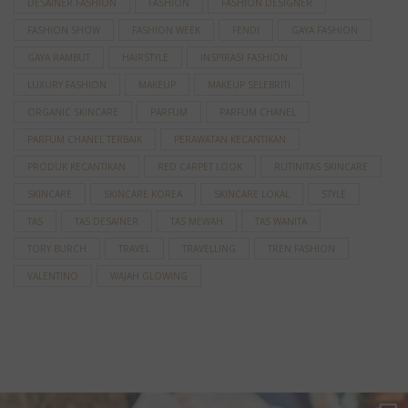
DESAINER FASHION
FASHION
FASHION DESIGNER
FASHION SHOW
FASHION WEEK
FENDI
GAYA FASHION
GAYA RAMBUT
HAIRSTYLE
INSPIRASI FASHION
LUXURY FASHION
MAKEUP
MAKEUP SELEBRITI
ORGANIC SKINCARE
PARFUM
PARFUM CHANEL
PARFUM CHANEL TERBAIK
PERAWATAN KECANTIKAN
PRODUK KECANTIKAN
RED CARPET LOOK
RUTINITAS SKINCARE
SKINCARE
SKINCARE KOREA
SKINCARE LOKAL
STYLE
TAS
TAS DESAINER
TAS MEWAH
TAS WANITA
TORY BURCH
TRAVEL
TRAVELLING
TREN FASHION
VALENTINO
WAJAH GLOWING