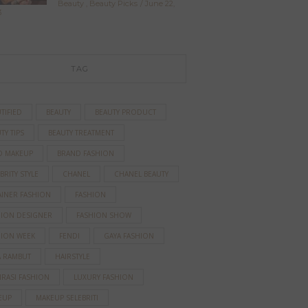
Beauty
,
Beauty Picks
June 22,
3
TAG
TIFIED
BEAUTY
BEAUTY PRODUCT
TY TIPS
BEAUTY TREATMENT
D MAKEUP
BRAND FASHION
BRITY STYLE
CHANEL
CHANEL BEAUTY
AINER FASHION
FASHION
HION DESIGNER
FASHION SHOW
HION WEEK
FENDI
GAYA FASHION
A RAMBUT
HAIRSTYLE
IRASI FASHION
LUXURY FASHION
EUP
MAKEUP SELEBRITI