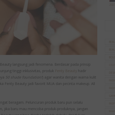
202
BEAU
BEAU
BOL
 Beauty langsung jadi fenomena. Berdasar pada prinsip
CELE
njung tinggi inklusivitas, produk
Fenty Beauty
hadir
DES
nya
50 shade foundation!
) agar wanita dengan warna kulit
FAS
a Fenty Beauty jadi favorit MUA dan pecinta makeup. All
FAS
GAY
angat beragam. Peluncuran produk baru pun selalu
INSP
n, jika baru mau mencoba produk-produknya, jangan
MAK