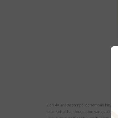
Dari 40
shade
sampai bertambah hingga
jelas jadi pilihan foundation yang paling 