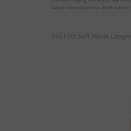
buru-buru bingung. Ada lima produk Fenty 
bahkan sebenarnya harus dimiliki karen
Pro Filt’r Soft Matte Long