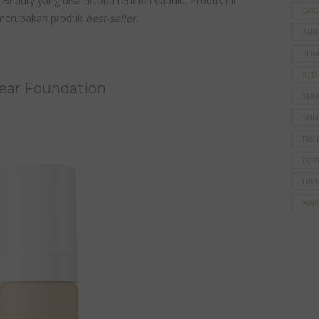
Beauty yang bisa dicoba terlebih dahulu. Produk ini
ORG
a merupakan produk
best-seller.
PAR
PER
RED
wear Foundation
SKI
SKIN
TAS 
TOR
TRE
WAJ