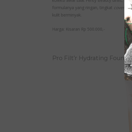
koleksi awal saat Fenty Beauty dirilis, na
formulanya yang ringan, tingkat
coverage
kulit berminyak.
Harga: Kisaran Rp 500.000,-
Pro Filt’r Hydrating Founda