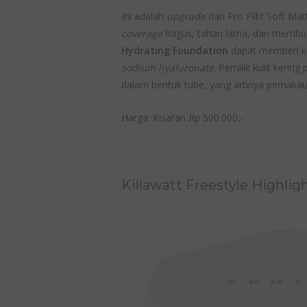
Ini adalah
upgrade
dari Pro Filt’r Soft 
coverage
bagus, tahan lama, dan membua
Hydrating Foundation
dapat memberi k
sodium hyaluronate
. Pemilik kulit kerin
dalam bentuk tube, yang artinya pemakaia
Harga: Kisaran Rp 500.000,-
Killawatt Freestyle Highlig