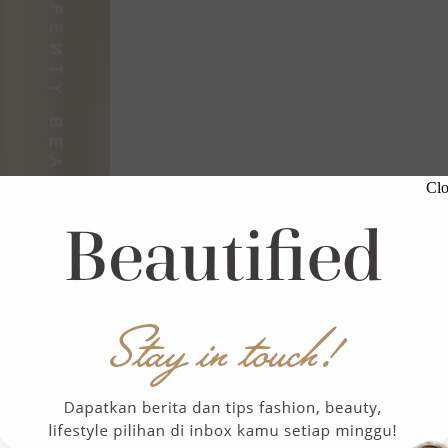
Clo
 50
shade
,
Pro Filt’r Soft Matte Longwear Foundation
bisa disesuaikan dengan warna kulit. Foundation ini adalah