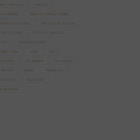
ANIC SKINCARE
PARFUM
FUM CHANEL
PARFUM CHANEL TERBAIK
AWATAN KECANTIKAN
PRODUK KECANTIKAN
 CARPET LOOK
RUTINITAS SKINCARE
NCARE
SKINCARE KOREA
CARE LOKAL
STYLE
TAS
DESAINER
TAS MEWAH
TAS WANITA
Y BURCH
TRAVEL
TRAVELLING
N FASHION
VALENTINO
AH GLOWING