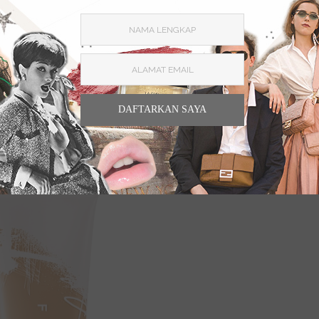
mun masih jadi favorit sampai sekarang. Ini berkat
bagus, hasil akhir
matte
, dan tahan lama. Cocok untuk
DAFTARKAN SAYA
tion