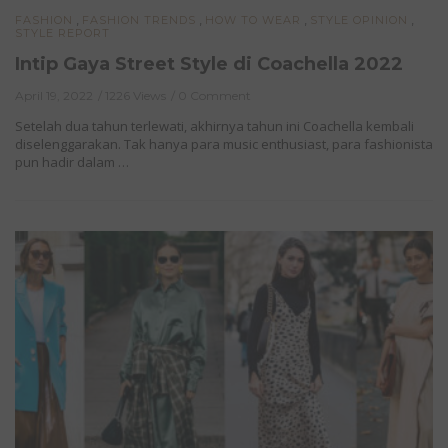
,
,
,
,
FASHION
FASHION TRENDS
HOW TO WEAR
STYLE OPINION
STYLE REPORT
Intip Gaya Street Style di Coachella 2022
April 19, 2022
1226 Views
0 Comment
Setelah dua tahun terlewati, akhirnya tahun ini Coachella kembali
diselenggarakan. Tak hanya para music enthusiast, para fashionista
pun hadir dalam …