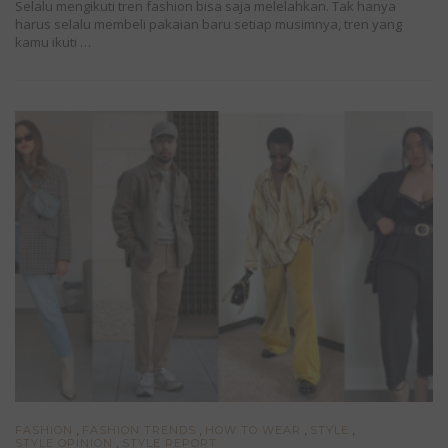
Selalu mengikuti tren fashion bisa saja melelahkan. Tak hanya
harus selalu membeli pakaian baru setiap musimnya, tren yang
kamu ikuti …
,
,
,
,
FASHION
FASHION TRENDS
HOW TO WEAR
STYLE
,
STYLE OPINION
STYLE REPORT