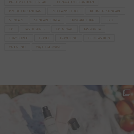
PARFUM CHANEL TERBAIK
PERAWATAN KECANTIKAN
PRODUK KECANTIKAN
RED CARPET LOOK
RUTINITAS SKINCARE
SKINCARE
SKINCARE KOREA
SKINCARE LOKAL
STYLE
TAS
TAS DESAINER
TAS MEWAH
TAS WANITA
TORY BURCH
TRAVEL
TRAVELLING
TREN FASHION
VALENTINO
WAJAH GLOWING