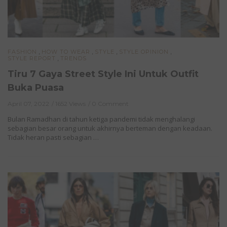
,
,
,
,
FASHION
HOW TO WEAR
STYLE
STYLE OPINION
,
STYLE REPORT
TRENDS
Tiru 7 Gaya Street Style Ini Untuk Outfit
Buka Puasa
April 07, 2022
1652 Views
0 Comment
Bulan Ramadhan di tahun ketiga pandemi tidak menghalangi
sebagian besar orang untuk akhirnya berteman dengan keadaan.
Tidak heran pasti sebagian …