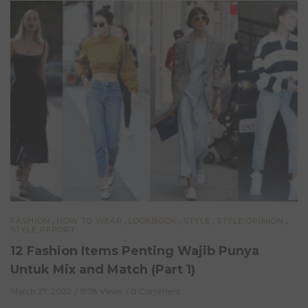
,
,
,
,
,
FASHION
HOW TO WEAR
LOOKBOOK
STYLE
STYLE OPINION
STYLE REPORT
12 Fashion Items Penting Wajib Punya
Untuk Mix and Match (Part 1)
March 27, 2022
1978 Views
0 Comment