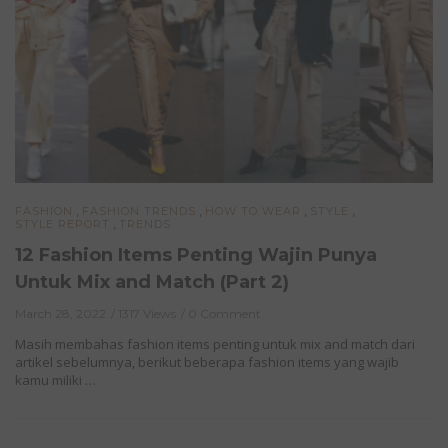
,
,
,
,
FASHION
FASHION TRENDS
HOW TO WEAR
STYLE
,
STYLE REPORT
TRENDS
12 Fashion Items Penting Wajin Punya
Untuk Mix and Match (Part 2)
March 28, 2022
1317 Views
0 Comment
Masih membahas fashion items penting untuk mix and match dari
artikel sebelumnya, berikut beberapa fashion items yang wajib
kamu miliki …