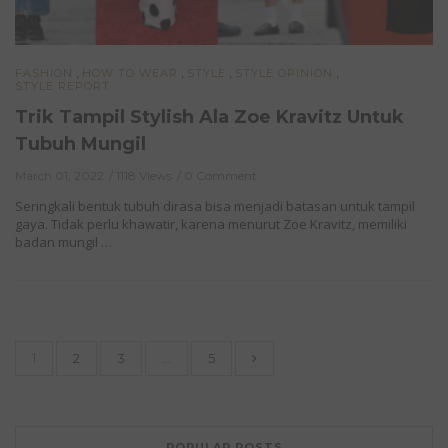
,
,
,
,
FASHION
HOW TO WEAR
STYLE
STYLE OPINION
STYLE REPORT
Trik Tampil Stylish Ala Zoe Kravitz Untuk
Tubuh Mungil
March 01, 2022
1118 Views
0 Comment
Seringkali bentuk tubuh dirasa bisa menjadi batasan untuk tampil
gaya. Tidak perlu khawatir, karena menurut Zoe Kravitz, memiliki
badan mungil …
1
2
3
…
5
POPULAR POSTS