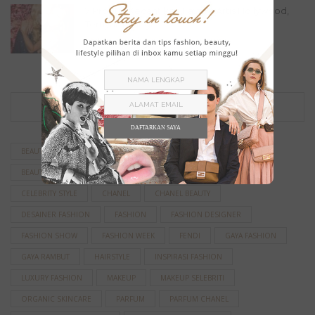
7 Produk Kecantikan Favorit Artis Hollywood,
Ternyata Sangat...
Beauty
,
Beauty Picks
June 22, 2023
TAG
DAFTARKAN SAYA
BEAUTIFIED
BEAUTY
BEAUTY PRODUCT
BEAUTY TIPS
BEAUTY TREATMENT
BOLD MAKEUP
BRAND FASHION
CELEBRITY STYLE
CHANEL
CHANEL BEAUTY
DESAINER FASHION
FASHION
FASHION DESIGNER
FASHION SHOW
FASHION WEEK
FENDI
GAYA FASHION
GAYA RAMBUT
HAIRSTYLE
INSPIRASI FASHION
LUXURY FASHION
MAKEUP
MAKEUP SELEBRITI
ORGANIC SKINCARE
PARFUM
PARFUM CHANEL