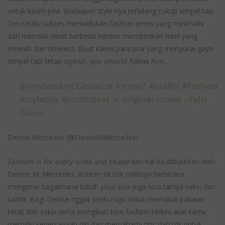
untuk kaum pria. Walaupun style nya terbilang cukup simpel tapi
Tim selalu sukses memadukan fashion items yang minimalis
dan memiliki siluet berbeda namun memberikan hasil yang
mewah dan timeless. Buat kamu para pria yang menyukai gaya
simpel tapi tetap
stylish, you should follow him.
@timdessaint
Casual or formal?
#outfits
#fashion
#styletips
#outfitideas
♬ original sound – Feliz
Green
Denise Mercedes (@DeniseMMercedes)
Fashion is for every sizes and shape
dan hal itu dibuktikan oleh
Denise M. Mercedes. Konten tik tok miliknya berbicara
mengenai bagaimana tubuh
plus size
juga bisa tampil seksi dan
cantik. Bagi Denise nggak perlu ragu untuk memakai pakaian
ketat dan seksi serta mengikuti tren fashion terkini asal kamu
memiliki kepercayaan diri dan memahami tips dan trik untuk