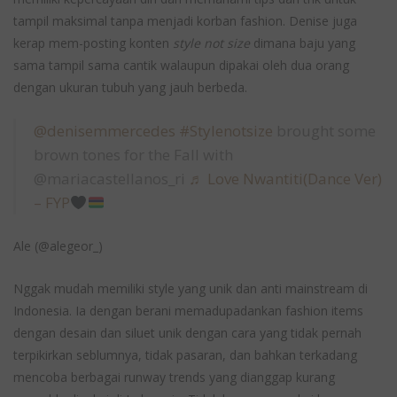
tampil maksimal tanpa menjadi korban fashion. Denise juga
kerap mem-posting konten
style not size
dimana baju yang
sama tampil sama cantik walaupun dipakai oleh dua orang
dengan ukuran tubuh yang jauh berbeda.
@denisemmercedes
#Stylenotsize
brought some
brown tones for the Fall with
@mariacastellanos_ri
♬ Love Nwantiti(Dance Ver)
– FYP
Ale (@alegeor_)
Nggak mudah memiliki style yang unik dan anti mainstream di
Indonesia. Ia dengan berani memadupadankan fashion items
dengan desain dan siluet unik dengan cara yang tidak pernah
terpikirkan seblumnya, tidak pasaran, dan bahkan terkadang
mencoba berbagai runway trends yang dianggap kurang