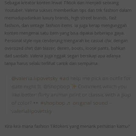
Sebagai kreator konten lewat TIktok dan menjadi seorang
Youtuber, Valeria sukses memberikan tips dan trik fashion dalam
memadupadankan luxury brands, high street brands, fast
fashion, dan vintage fashion items. Ia juga kerap mengunggah
konten mengenai satu item yang bisa dipakai beberapa gaya.
Personal style-nya cenderung mengarah ke casual chic dengan
oversized shirt dan blazer, denim, boots, loose pants, bahkan
dad sandals. Valeria juga nggak segan bersikap apa adanya
tanpa harus selalu terlihat cantik dan sempurna.
@valeria.lipovetsky
#ad
help me pick an outfit for
date night ft. @Shopbop
Comment which you
like better: flirty animal print or classic with a pop
of color?
#shopbop
♬ original sound –
valerialipovetsky
Kira-kira mana fashion Tiktokers yang menarik perhatian kamu?