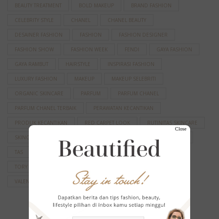
BEAUTY TREATMENT
BOLD MAKEUP
BRAND FASHION
CELEBRITY STYLE
CHANEL
CHANEL BEAUTY
DESAINER FASHION
FASHION
FASHION DESIGNER
FASHION SHOW
FASHION WEEK
FENDI
GAYA FASHION
GAYA RAMBUT
HAIRSTYLE
INSPIRASI FASHION
LUXURY FASHION
MAKEUP
MAKEUP SELEBRITI
ORGANIC SKINCARE
PARFUM
PARFUM CHANEL
PARFUM CHANEL TERBAIK
PERAWATAN KECANTIKAN
PRODUK KECANTIKAN
RED CARPET LOOK
RUTINITAS SKINCARE
Close
SKINCARE
SKINCARE KOREA
SKINCARE LOKAL
STYLE
TAS
TAS DESAINER
TAS MEWAH
TAS WANITA
TORY BURCH
TRAVEL
TRAVELLING
TREN FASHION
VALENTINO
WAJAH GLOWING