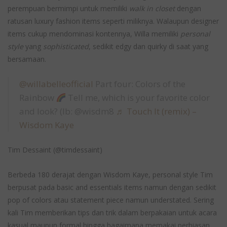
perempuan bermimpi untuk memiliki
walk in closet
dengan
ratusan luxury fashion items seperti miliknya. Walaupun designer
items cukup mendominasi kontennya, Willa memiliki
personal
style
yang
sophisticated
, sedikit edgy dan quirky di saat yang
bersamaan.
@willabelleofficial
Part four: Colors of the
Rainbow
Tell me, which is your favorite color
and look? (Ib: @wisdm8
♬ Touch It (remix) –
Wisdom Kaye
Tim Dessaint (@timdessaint)
Berbeda 180 derajat dengan Wisdom Kaye, personal style Tim
berpusat pada basic and essentials items namun dengan sedikit
pop of colors atau statement piece namun understated. Sering
kali Tim memberikan tips dan trik dalam berpakaian untuk acara
kasual maupun formal hingga bagaimana memakai perhiasan