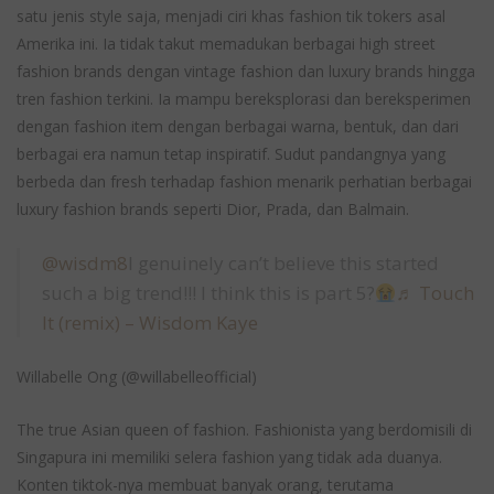
satu jenis style saja, menjadi ciri khas fashion tik tokers asal
Amerika ini. Ia tidak takut memadukan berbagai high street
fashion brands dengan vintage fashion dan luxury brands hingga
tren fashion terkini. Ia mampu bereksplorasi dan bereksperimen
dengan fashion item dengan berbagai warna, bentuk, dan dari
berbagai era namun tetap inspiratif. Sudut pandangnya yang
berbeda dan fresh terhadap fashion menarik perhatian berbagai
luxury fashion brands seperti Dior, Prada, dan Balmain.
@wisdm8
I genuinely can’t believe this started
such a big trend!!! I think this is part 5?
♬ Touch
It (remix) – Wisdom Kaye
Willabelle Ong (@willabelleofficial)
The true Asian queen of fashion. Fashionista yang berdomisili di
Singapura ini memiliki selera fashion yang tidak ada duanya.
Konten tiktok-nya membuat banyak orang, terutama