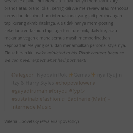
wearable dipakai di Indonesia. Tidak hanya memakai luxury
brands atau brand lokal, sering kali Ale me-review atau mencoba
items dari desainer baru internasional yang jadi perbincangan
tapi kurang akrab ditelinga. Ale tidak hanya mem-posting
sekedar tren fashion tapi juga furniture unik, daily life, atau
makanan vegan dimana semua masih memperlihatkan
kepribadian Ale yang seru dan menampilkan personal style-nya.
Tidak heran kini
we’re addicted to his Tiktok content because
we can never expect what he’ll post next!
@alegeor_
Nyobain Rok
Gemas
nya Ryujin
Itzy & Harry Styles
#chopovalowena
#gayadirumah
#foryou
#fypシ
#sustainablefashion
♬ Badinerie (Main) –
Intermede Music
Valeria Lipovetsky (@valeria.lipovetsky)