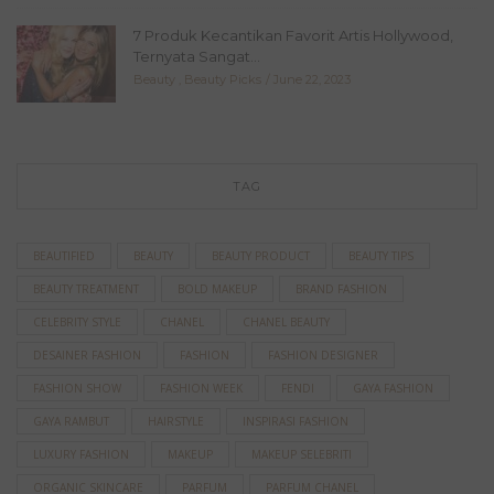
7 Produk Kecantikan Favorit Artis Hollywood,
Ternyata Sangat...
Beauty
,
Beauty Picks
June 22, 2023
TAG
BEAUTIFIED
BEAUTY
BEAUTY PRODUCT
BEAUTY TIPS
BEAUTY TREATMENT
BOLD MAKEUP
BRAND FASHION
CELEBRITY STYLE
CHANEL
CHANEL BEAUTY
DESAINER FASHION
FASHION
FASHION DESIGNER
FASHION SHOW
FASHION WEEK
FENDI
GAYA FASHION
GAYA RAMBUT
HAIRSTYLE
INSPIRASI FASHION
LUXURY FASHION
MAKEUP
MAKEUP SELEBRITI
ORGANIC SKINCARE
PARFUM
PARFUM CHANEL