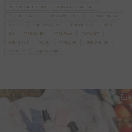
PARFUM CHANEL TERBAIK
PERAWATAN KECANTIKAN
PRODUK KECANTIKAN
RED CARPET LOOK
RUTINITAS SKINCARE
SKINCARE
SKINCARE KOREA
SKINCARE LOKAL
STYLE
TAS
TAS DESAINER
TAS MEWAH
TAS WANITA
TORY BURCH
TRAVEL
TRAVELLING
TREN FASHION
VALENTINO
WAJAH GLOWING