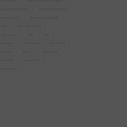
FUM CHANEL
PARFUM CHANEL TERBAIK
AWATAN KECANTIKAN
PRODUK KECANTIKAN
 CARPET LOOK
RUTINITAS SKINCARE
NCARE
SKINCARE KOREA
CARE LOKAL
STYLE
TAS
DESAINER
TAS MEWAH
TAS WANITA
Y BURCH
TRAVEL
TRAVELLING
N FASHION
VALENTINO
AH GLOWING