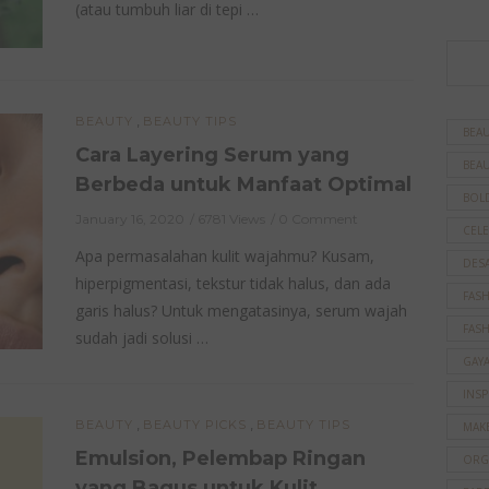
(atau tumbuh liar di tepi …
,
BEAUTY
BEAUTY TIPS
BEAU
Cara Layering Serum yang
BEAU
Berbeda untuk Manfaat Optimal
BOL
January 16, 2020
6781 Views
0 Comment
CELE
Apa permasalahan kulit wajahmu? Kusam,
DES
hiperpigmentasi, tekstur tidak halus, dan ada
FAS
garis halus? Untuk mengatasinya, serum wajah
FAS
sudah jadi solusi …
GAY
INSP
,
,
BEAUTY
BEAUTY PICKS
BEAUTY TIPS
MAK
Emulsion, Pelembap Ringan
ORG
yang Bagus untuk Kulit