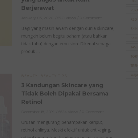
PAR
Berjerawat
PER
January 03, 2020
5921 Views
0 Comment
RED
Bagi yang masih awam dengan dunia skincare,
SKI
mungkin belum begitu paham (atau bahkan
SKIN
tidak tahu) dengan emulsion. Dikenal sebagai
TAS 
produk …
TOR
TRE
WAJ
,
BEAUTY
BEAUTY TIPS
3 Kandungan Skincare yang
Tidak Boleh Dipakai Bersama
Retinol
December 18, 2019
6524 Views
0 Comment
Urusan mengurangi penampakan keriput,
retinol ahlinya. Meski efektif untuk anti-aging,
retinol merupakan kandungan yang tergolong