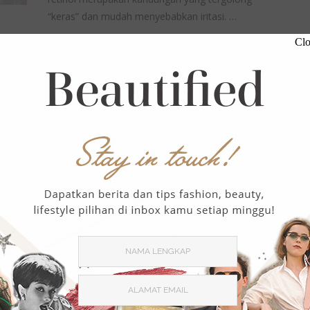
“keras” dan mudah menyebabkan iritasi. …
Clo
,
,
BEAUTY
BEAUTY PICKS
BEAUTY TIPS
Menurut Dermatolog, Ini Serum
yang Perlu Dihindari Kulit
Kering Sensitif
December 04, 2019
5101 Views
0 Comment
We know, we rely on serum that much. Karena
serum adalah produk skincare paling potent
untuk mengatasi berbagai kondisi dan …
,
BEAUTY
BEAUTY TIPS
Ini Kandungan Mewah pada
Skincare Chanel SUBLIMAGE