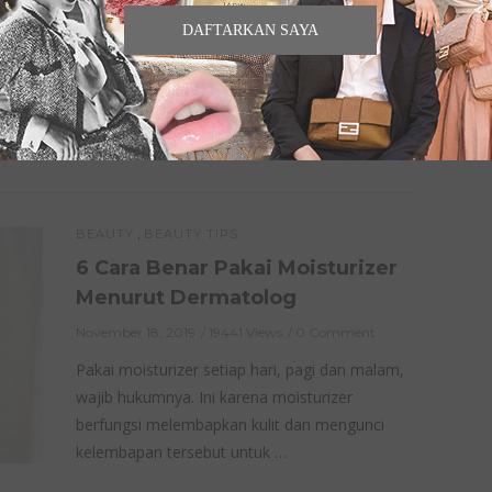
November 26, 2019
5432 Views
0 Comment
DAFTARKAN SAYA
Produk skincare Chanel lini SUBLIMAGE
merupakan salah satu produk best-seller
Chanel Beauty. Terlepas dari nama Chanel,
pernahkah terbayang faktor apa …
,
BEAUTY
BEAUTY TIPS
6 Cara Benar Pakai Moisturizer
Menurut Dermatolog
November 18, 2019
19441 Views
0 Comment
Pakai moisturizer setiap hari, pagi dan malam,
wajib hukumnya. Ini karena moisturizer
berfungsi melembapkan kulit dan mengunci
kelembapan tersebut untuk …