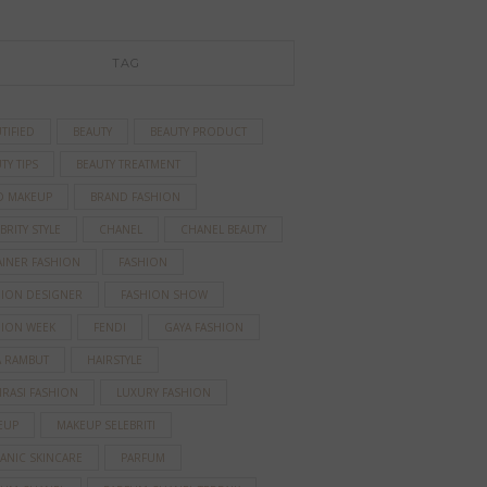
TAG
TIFIED
BEAUTY
BEAUTY PRODUCT
TY TIPS
BEAUTY TREATMENT
D MAKEUP
BRAND FASHION
BRITY STYLE
CHANEL
CHANEL BEAUTY
AINER FASHION
FASHION
HION DESIGNER
FASHION SHOW
HION WEEK
FENDI
GAYA FASHION
A RAMBUT
HAIRSTYLE
IRASI FASHION
LUXURY FASHION
EUP
MAKEUP SELEBRITI
ANIC SKINCARE
PARFUM