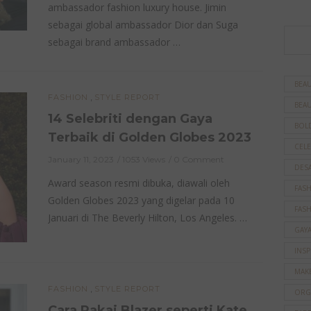
ambassador fashion luxury house. Jimin
sebagai global ambassador Dior dan Suga
sebagai brand ambassador …
BEAU
,
FASHION
STYLE REPORT
BEAU
14 Selebriti dengan Gaya
BOL
Terbaik di Golden Globes 2023
CELE
January 11, 2023
1053 Views
0 Comment
DES
Award season resmi dibuka, diawali oleh
FAS
Golden Globes 2023 yang digelar pada 10
FAS
Januari di The Beverly Hilton, Los Angeles. …
GAY
INSP
MAK
,
FASHION
STYLE REPORT
ORG
Cara Pakai Blazer seperti Kate