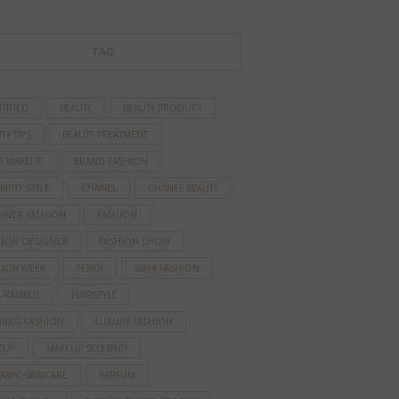
TAG
TIFIED
BEAUTY
BEAUTY PRODUCT
TY TIPS
BEAUTY TREATMENT
D MAKEUP
BRAND FASHION
BRITY STYLE
CHANEL
CHANEL BEAUTY
AINER FASHION
FASHION
HION DESIGNER
FASHION SHOW
HION WEEK
FENDI
GAYA FASHION
A RAMBUT
HAIRSTYLE
IRASI FASHION
LUXURY FASHION
EUP
MAKEUP SELEBRITI
ANIC SKINCARE
PARFUM