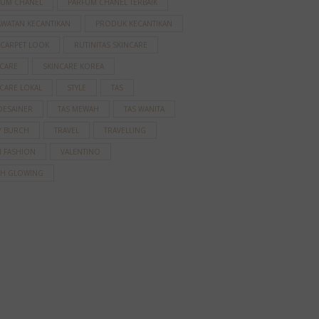
FUM CHANEL
PARFUM CHANEL TERBAIK
AWATAN KECANTIKAN
PRODUK KECANTIKAN
 CARPET LOOK
RUTINITAS SKINCARE
NCARE
SKINCARE KOREA
CARE LOKAL
STYLE
TAS
DESAINER
TAS MEWAH
TAS WANITA
Y BURCH
TRAVEL
TRAVELLING
N FASHION
VALENTINO
AH GLOWING