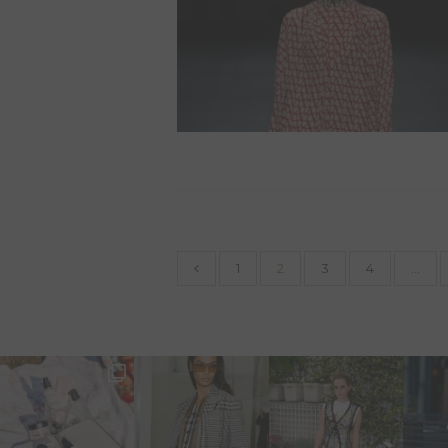
1
2
3
4
…