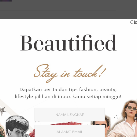
,
Clo
FASHION
STYLE REPORT
Inspirasi Gaya: Pasangan Ibu dan
Anak Artis Indonesia Paling
Stylish
December 22, 2022
1488 Views
0 Comment
Selamat Hari Ibu Nasional! Dalam rangka
memperingati hari istimewa untuk semua ibu
hebat 22 Desember ini, mari mengulik gaya
stylish …
,
FASHION
STYLE REPORT
Gaya Selebriti Pria dengan
Valentino Pink PP, Bukti Pink