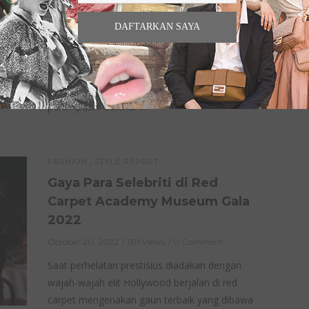
Warna Maskulin
DAFTARKAN SAYA
November 30, 2022
1438 Views
0 Comment
Pink memang identik dengan warna feminin.
Tapi Valentino tunjukkan pink adalah warna
universal yang flattering bagi laki-laki dan
perempuan. Dikenal …
,
FASHION
STYLE REPORT
Gaya Para Selebriti di Red
Carpet Academy Museum Gala
2022
October 20, 2022
1191 Views
0 Comment
Saat perhelatan prestisius diadakan dengan
wajah-wajah elit Hollywood berjalan di red
carpet mengenakan gaun terbaik yang dibawa