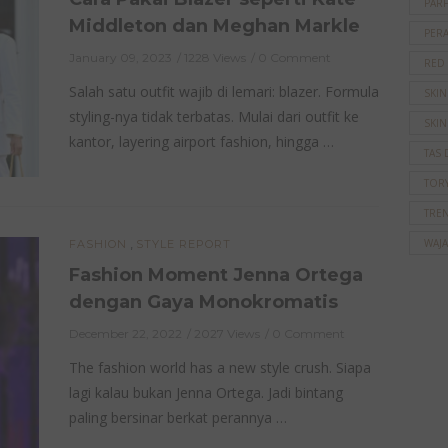
PAR
Middleton dan Meghan Markle
PER
January 09, 2023
1228 Views
0 Comment
RED
Salah satu outfit wajib di lemari: blazer. Formula
SKI
styling-nya tidak terbatas. Mulai dari outfit ke
SKIN
kantor, layering airport fashion, hingga …
TAS 
TOR
TRE
,
WAJ
FASHION
STYLE REPORT
Fashion Moment Jenna Ortega
dengan Gaya Monokromatis
December 22, 2022
2027 Views
0 Comment
The fashion world has a new style crush. Siapa
lagi kalau bukan Jenna Ortega. Jadi bintang
paling bersinar berkat perannya …