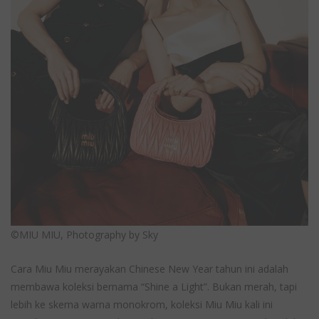
©MIU MIU, Photography by Sky
Cara Miu Miu merayakan Chinese New Year tahun ini adalah
membawa koleksi bernama “Shine a Light”. Bukan merah, tapi
lebih ke skema warna monokrom, koleksi Miu Miu kali ini