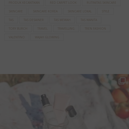
PRODUK KECANTIKAN
RED CARPET LOOK
RUTINITAS SKINCARE
SKINCARE
SKINCARE KOREA
SKINCARE LOKAL
STYLE
TAS
TAS DESAINER
TAS MEWAH
TAS WANITA
TORY BURCH
TRAVEL
TRAVELLING
TREN FASHION
VALENTINO
WAJAH GLOWING