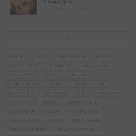
Ternyata Sangat...
Beauty
,
Beauty Picks
June 22, 2023
TAG
BEAUTIFIED
BEAUTY
BEAUTY PRODUCT
BEAUTY TIPS
BEAUTY TREATMENT
BOLD MAKEUP
BRAND FASHION
CELEBRITY STYLE
CHANEL
CHANEL BEAUTY
DESAINER FASHION
FASHION
FASHION DESIGNER
FASHION SHOW
FASHION WEEK
FENDI
GAYA FASHION
GAYA RAMBUT
HAIRSTYLE
INSPIRASI FASHION
LUXURY FASHION
MAKEUP
MAKEUP SELEBRITI
ORGANIC SKINCARE
PARFUM
PARFUM CHANEL
PARFUM CHANEL TERBAIK
PERAWATAN KECANTIKAN