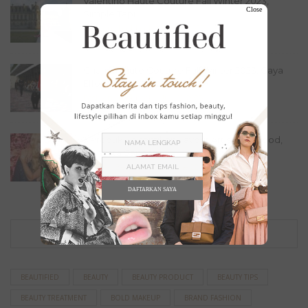
Valentino Haute Couture Fall Winter 2023,
Close
Simple Tapi...
Fashion
,
Lookbook
July 16, 2023
Chanel Haute Couture Fall Winter 2023: Gaya
Effortless...
Fashion
,
Lookbook
July 11, 2023
7 Produk Kecantikan Favorit Artis Hollywood,
Ternyata Sangat...
Beauty
,
Beauty Picks
June 22, 2023
DAFTARKAN SAYA
TAG
BEAUTIFIED
BEAUTY
BEAUTY PRODUCT
BEAUTY TIPS
BEAUTY TREATMENT
BOLD MAKEUP
BRAND FASHION