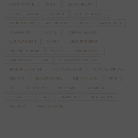
CELEBRITY STYLE
CHANEL
CHANEL BEAUTY
DESAINER FASHION
FASHION
FASHION DESIGNER
FASHION SHOW
FASHION WEEK
FENDI
GAYA FASHION
GAYA RAMBUT
HAIRSTYLE
INSPIRASI FASHION
LUXURY FASHION
MAKEUP
MAKEUP SELEBRITI
ORGANIC SKINCARE
PARFUM
PARFUM CHANEL
PARFUM CHANEL TERBAIK
PERAWATAN KECANTIKAN
PRODUK KECANTIKAN
RED CARPET LOOK
RUTINITAS SKINCARE
SKINCARE
SKINCARE KOREA
SKINCARE LOKAL
STYLE
TAS
TAS DESAINER
TAS MEWAH
TAS WANITA
TORY BURCH
TRAVEL
TRAVELLING
TREN FASHION
VALENTINO
WAJAH GLOWING