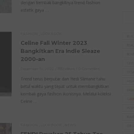
dengan kembali bangkitnya trend fashion
estetik gaya …
,
FASHION
LOOKBOOK
BEAU
Celine Fall Winter 2023
BEAU
Bangkitkan Era Indie Sleaze
BOL
2000-an
CELE
December 14, 2022
1351 Views
0 Comment
DES
Trend terus berputar dan Hedi Slimane tahu
FAS
betul waktu yang tepat untuk membangkitkan
FAS
kembali gaya fashion ikonisnya. Melalui koleksi
GAY
Celine …
INSP
MAK
,
,
FASHION
LOOKBOOK
NEWS
ORG