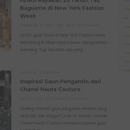
FENDI Rayakan 25 Tahun Tas
PAR
Baguette di New York Fashion
PER
Week
RED
September 13, 2022
1287 Views
0 Comment
SKI
FENDI gelar show di New York Fashion Week
SKIN
ketimbang di Milan seperti biasa. Mengejutkan,
TAS 
memang. Tapi kita tahu ada yang …
TOR
TRE
WAJ
,
FASHION
LOOKBOOK
Inspirasi Gaun Pengantin dari
Chanel Haute Couture
April 13, 2022
1601 Views
0 Comment
Sedang mencari gaun pengantin modern yang
ultra-chic dan elegan? Look no further, runway
Chanel Haute Couture memberi inspirasi gaun