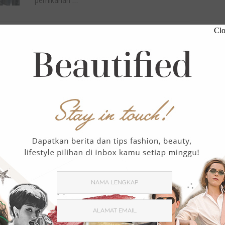
pernikahan …
Clo
,
BEAUTY
BEAUTY TIPS
Inspirasi Makeup Halloween dari
Runway, Seram tapi Chic
October 30, 2020
4060 Views
0 Comment
Boo! Sedang cari inspirasi makeup seram untuk
Zoom costume party Halloween nanti? Look no
further, runway punya banyak “arsip” beauty …
,
,
FASHION
LOOKBOOK
NEWS
Chanel Perkenalkan Koleksi
Cruise 2021 Melalui Runway
Digital