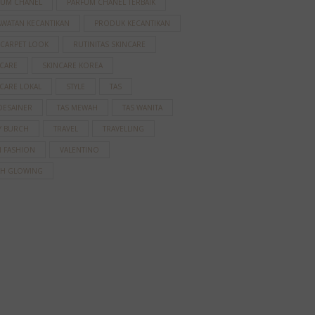
FUM CHANEL
PARFUM CHANEL TERBAIK
AWATAN KECANTIKAN
PRODUK KECANTIKAN
 CARPET LOOK
RUTINITAS SKINCARE
NCARE
SKINCARE KOREA
CARE LOKAL
STYLE
TAS
DESAINER
TAS MEWAH
TAS WANITA
Y BURCH
TRAVEL
TRAVELLING
N FASHION
VALENTINO
AH GLOWING