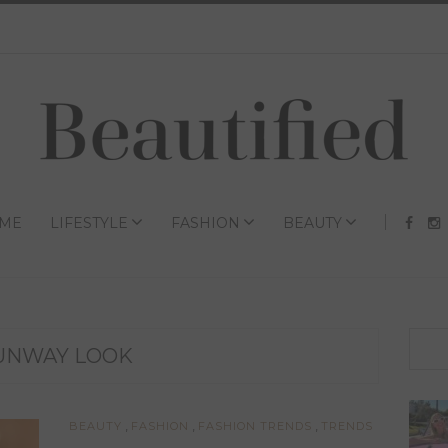
ME
LIFESTYLE
FASHION
BEAUTY
UNWAY LOOK
,
,
,
BEAUTY
FASHION
FASHION TRENDS
TRENDS