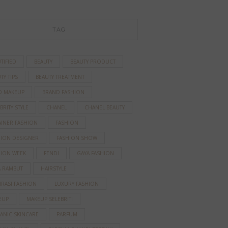
TAG
TIFIED
BEAUTY
BEAUTY PRODUCT
TY TIPS
BEAUTY TREATMENT
D MAKEUP
BRAND FASHION
BRITY STYLE
CHANEL
CHANEL BEAUTY
AINER FASHION
FASHION
HION DESIGNER
FASHION SHOW
HION WEEK
FENDI
GAYA FASHION
A RAMBUT
HAIRSTYLE
IRASI FASHION
LUXURY FASHION
EUP
MAKEUP SELEBRITI
ANIC SKINCARE
PARFUM