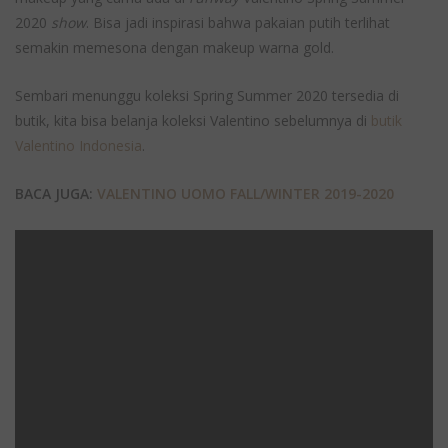
2020
show
. Bisa jadi inspirasi bahwa pakaian putih terlihat
semakin memesona dengan makeup warna gold.
Sembari menunggu koleksi Spring Summer 2020 tersedia di
butik, kita bisa belanja koleksi Valentino sebelumnya di
butik
Valentino Indonesia
.
BACA JUGA:
VALENTINO UOMO FALL/WINTER 2019-2020