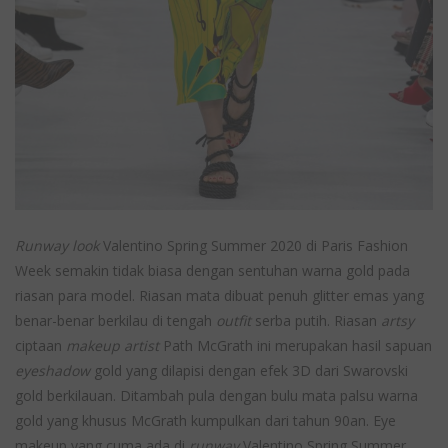
Runway look
Valentino Spring Summer 2020 di Paris Fashion
Week semakin tidak biasa dengan sentuhan warna gold pada
riasan para model. Riasan mata dibuat penuh glitter emas yang
benar-benar berkilau di tengah
outfit
serba putih. Riasan
artsy
ciptaan
makeup artist
Path McGrath ini merupakan hasil sapuan
eyeshadow
gold yang dilapisi dengan efek 3D dari Swarovski
gold berkilauan. Ditambah pula dengan bulu mata palsu warna
gold yang khusus McGrath kumpulkan dari tahun 90an. Eye
makeup yang cuma ada di
runway
Valentino Spring Summer