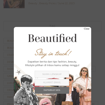
Beauty
,
Beauty Picks
June 22, 2023
TAG
Close
BEAUTIFIED
BEAUTY
BEAUTY PRODUCT
BEAUTY TIPS
BEAUTY TREATMENT
BOLD MAKEUP
BRAND FASHION
CELEBRITY STYLE
CHANEL
CHANEL BEAUTY
DESAINER FASHION
FASHION
FASHION DESIGNER
FASHION SHOW
FASHION WEEK
FENDI
GAYA FASHION
GAYA RAMBUT
HAIRSTYLE
INSPIRASI FASHION
LUXURY FASHION
MAKEUP
MAKEUP SELEBRITI
ORGANIC SKINCARE
PARFUM
PARFUM CHANEL
DAFTARKAN SAYA
PARFUM CHANEL TERBAIK
PERAWATAN KECANTIKAN
PRODUK KECANTIKAN
RED CARPET LOOK
RUTINITAS SKINCARE