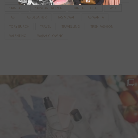
SKINCARE
SKINCARE KOREA
SKINCARE LOKAL
STYLE
TAS
TAS DESAINER
TAS MEWAH
TAS WANITA
TORY BURCH
TRAVEL
TRAVELLING
TREN FASHION
VALENTINO
WAJAH GLOWING