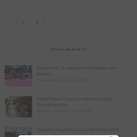
1
2
3
POPULAR POSTS
Serba Pink, 10 Inspirasi Outfit Barbie dari
Margot...
Tak Berkategori
July 21, 2023
FENDI Haute Couture Fall Winter 2023
Terinspirasi dari...
Fashion
,
Lookbook
July 20, 2023
Valentino Haute Couture Fall Winter 2023,
Simple Tapi...