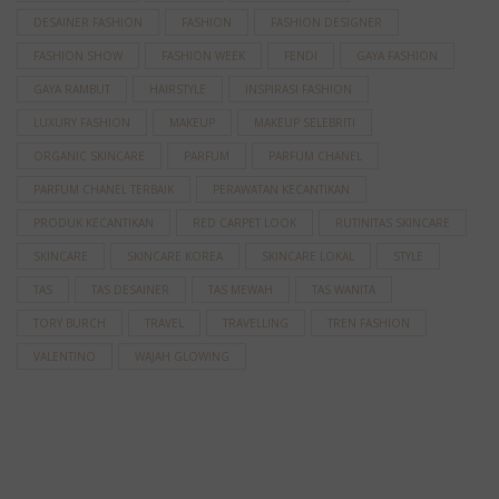
DESAINER FASHION
FASHION
FASHION DESIGNER
FASHION SHOW
FASHION WEEK
FENDI
GAYA FASHION
GAYA RAMBUT
HAIRSTYLE
INSPIRASI FASHION
LUXURY FASHION
MAKEUP
MAKEUP SELEBRITI
ORGANIC SKINCARE
PARFUM
PARFUM CHANEL
PARFUM CHANEL TERBAIK
PERAWATAN KECANTIKAN
PRODUK KECANTIKAN
RED CARPET LOOK
RUTINITAS SKINCARE
SKINCARE
SKINCARE KOREA
SKINCARE LOKAL
STYLE
TAS
TAS DESAINER
TAS MEWAH
TAS WANITA
TORY BURCH
TRAVEL
TRAVELLING
TREN FASHION
VALENTINO
WAJAH GLOWING