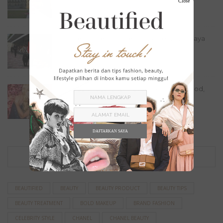
Close
Fashion
,
Lookbook
July 16, 2023
Chanel Haute Couture Fall Winter 2023: Gaya
Effortless...
Fashion
,
Lookbook
July 11, 2023
7 Produk Kecantikan Favorit Artis Hollywood,
Ternyata Sangat...
Beauty
,
Beauty Picks
June 22, 2023
DAFTARKAN SAYA
TAG
BEAUTIFIED
BEAUTY
BEAUTY PRODUCT
BEAUTY TIPS
BEAUTY TREATMENT
BOLD MAKEUP
BRAND FASHION
CELEBRITY STYLE
CHANEL
CHANEL BEAUTY