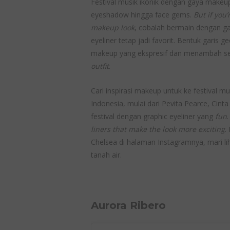
Festival musik ikonik dengan gaya makeu
eyeshadow hingga face gems.
But if you’
makeup look
, cobalah bermain dengan gay
eyeliner tetap jadi favorit. Bentuk garis 
makeup yang ekspresif dan menambah s
outfit
.
Cari inspirasi makeup untuk ke festival mu
Indonesia, mulai dari Pevita Pearce, Cint
festival dengan graphic eyeliner yang
fun
liners that make the look more exciting
.
Chelsea di halaman Instagramnya, mari liha
tanah air.
Aurora Ribero