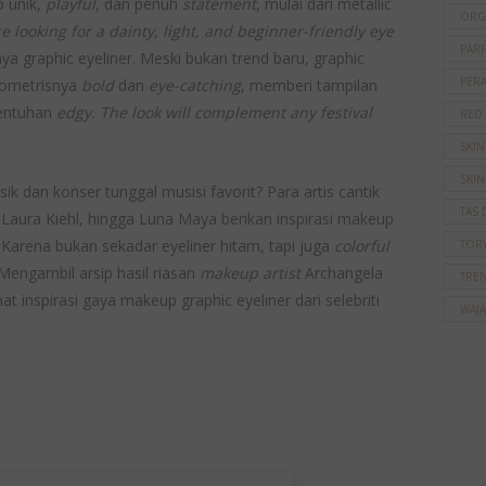
p unik,
playful
, dan penuh
statement
, mulai dari metallic
ORG
re looking for a dainty, light, and beginner-friendly eye
PAR
a graphic eyeliner. Meski bukan trend baru, graphic
PER
geometrisnya
bold
dan
eye-catching
, memberi tampilan
entuhan
edgy. The look will complement any festival
RED
SKI
SKIN
sik dan konser tunggal musisi favorit? Para artis cantik
TAS 
a Laura Kiehl, hingga Luna Maya berikan inspirasi makeup
. Karena bukan sekadar eyeliner hitam, tapi juga
colorful
TOR
 Mengambil arsip hasil riasan
makeup artist
Archangela
TRE
t inspirasi gaya makeup graphic eyeliner dari selebriti
WAJ