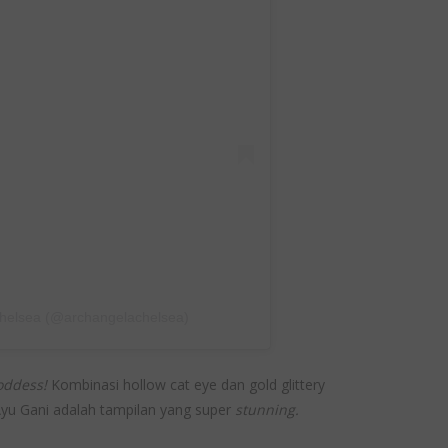
chelsea (@archangelachelsea)
goddess!
Kombinasi hollow cat eye dan gold glittery
u Gani adalah tampilan yang super
stunning.