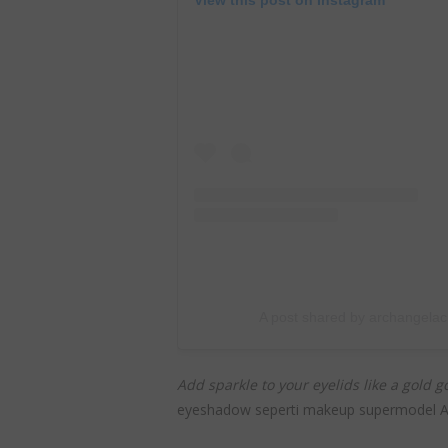
View this post on Instagram
A post shared by archangela
Add sparkle to your eyelids like a gold 
eyeshadow seperti makeup supermodel Ay