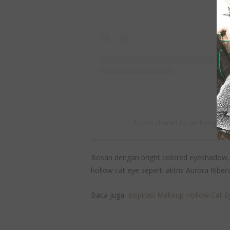
A post shared by archangela
Bosan dengan bright colored eyeshadow,
hollow cat eye seperti aktris Aurora Riber
Baca juga:
Inspirasi Makeup Hollow Cat Ey