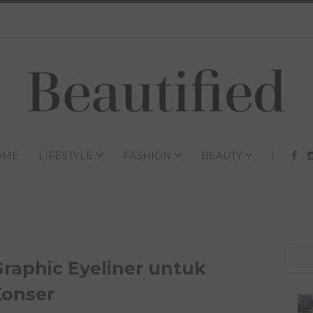
OME
LIFESTYLE
FASHION
BEAUTY
Graphic Eyeliner untuk
Konser