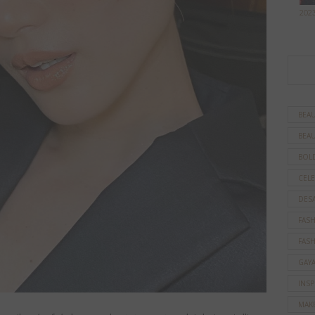
202
BEAU
BEAU
BOL
CELE
DES
FAS
FAS
GAY
INSP
MAK