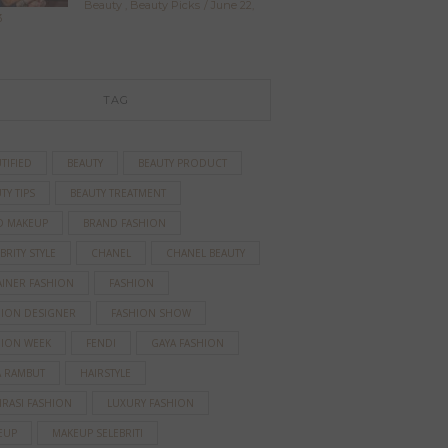
Beauty
,
Beauty Picks
June 22,
3
TAG
TIFIED
BEAUTY
BEAUTY PRODUCT
TY TIPS
BEAUTY TREATMENT
D MAKEUP
BRAND FASHION
BRITY STYLE
CHANEL
CHANEL BEAUTY
AINER FASHION
FASHION
HION DESIGNER
FASHION SHOW
HION WEEK
FENDI
GAYA FASHION
A RAMBUT
HAIRSTYLE
IRASI FASHION
LUXURY FASHION
EUP
MAKEUP SELEBRITI