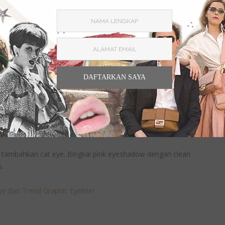
DAFTARKAN SAYA
chelsea (@archangelachelsea)
 tambahkan cat eye. Bingkai pink eyeshadow dengan clean
o.
e dari Trend Graphic Eyeliner