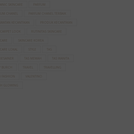
ANIC SKINCARE
PARFUM
FUM CHANEL
PARFUM CHANEL TERBAIK
AWATAN KECANTIKAN
PRODUK KECANTIKAN
 CARPET LOOK
RUTINITAS SKINCARE
NCARE
SKINCARE KOREA
CARE LOKAL
STYLE
TAS
DESAINER
TAS MEWAH
TAS WANITA
Y BURCH
TRAVEL
TRAVELLING
N FASHION
VALENTINO
AH GLOWING