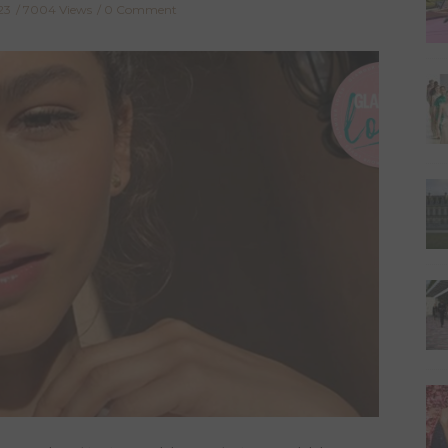
23
7004 Views
0 Comment