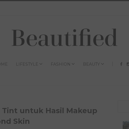
OME
LIFESTYLE
FASHION
BEAUTY
 Tint untuk Hasil Makeup
ond Skin