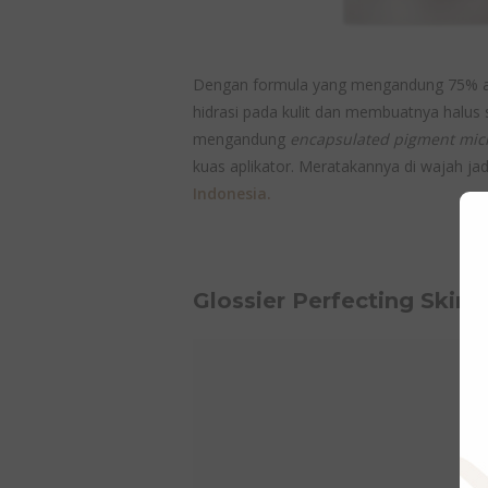
Dengan formula yang mengandung 75% ai
hidrasi pada kulit dan membuatnya halus s
mengandung
encapsulated pigment mic
kuas aplikator. Meratakannya di wajah ja
Indonesia.
Glossier Perfecting Skin T