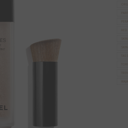
ORG
PAR
PER
RED
SKI
SKIN
TAS 
TOR
TRE
WAJ