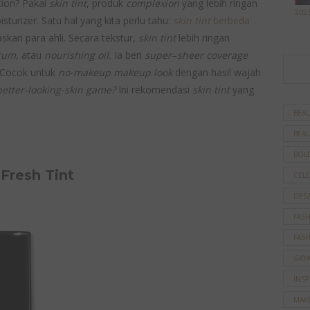
tion? Pakai
skin tint
, produk
complexion
yang lebih ringan
202
turizer. Satu hal yang kita perlu tahu:
skin tint
berbeda
laskan para ahli. Secara tekstur,
skin tint
lebih ringan
erum
, atau
nourishing oil.
Ia beri
super
–
sheer coverage
 Cocok untuk
no-makeup makeup look
dengan hasil wajah
better-looking-skin game?
Ini rekomendasi
skin tint
yang
BEAU
BEAU
BOL
Fresh Tint
CELE
DES
FAS
FAS
GAY
INSP
MAK