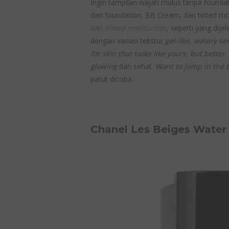
Ingin tampilan wajah mulus tanpa founda
dari foundation, BB Cream, dan tinted mois
dari
tinted moisturizer
, seperti yang dije
dengan variasi tekstur
gel-like, watery s
for skin that looks like yours, but better
.
glowing
dan sehat.
Want to jump in the 
patut dicoba.
Chanel Les Beiges Water 