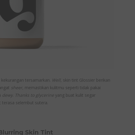
i kekurangan tersamarkan.
Well,
skin tint Glossier berikan
sangat
sheer
, memastikan kulitmu seperti tidak pakai
n
dewy
.
Thanks to glycerine
yang buat kulit segar
t terasa selembut sutera.
lurring Skin Tint