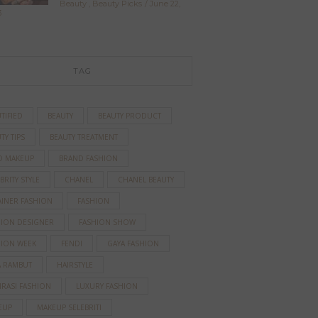
Beauty
,
Beauty Picks
June 22,
3
TAG
TIFIED
BEAUTY
BEAUTY PRODUCT
TY TIPS
BEAUTY TREATMENT
D MAKEUP
BRAND FASHION
BRITY STYLE
CHANEL
CHANEL BEAUTY
AINER FASHION
FASHION
HION DESIGNER
FASHION SHOW
HION WEEK
FENDI
GAYA FASHION
A RAMBUT
HAIRSTYLE
IRASI FASHION
LUXURY FASHION
EUP
MAKEUP SELEBRITI