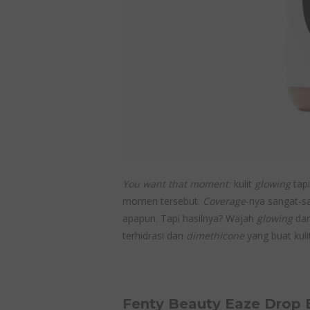
You want that moment:
kulit
glowing
tap
momen tersebut.
Coverage
-nya sangat-
apapun. Tapi hasilnya? Wajah
glowing
da
terhidrasi dan
dimethicone
yang buat kuli
Fenty Beauty Eaze Drop B