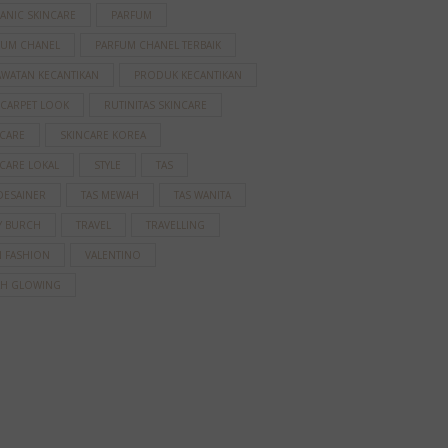
ANIC SKINCARE
PARFUM
FUM CHANEL
PARFUM CHANEL TERBAIK
AWATAN KECANTIKAN
PRODUK KECANTIKAN
 CARPET LOOK
RUTINITAS SKINCARE
NCARE
SKINCARE KOREA
CARE LOKAL
STYLE
TAS
DESAINER
TAS MEWAH
TAS WANITA
Y BURCH
TRAVEL
TRAVELLING
N FASHION
VALENTINO
AH GLOWING