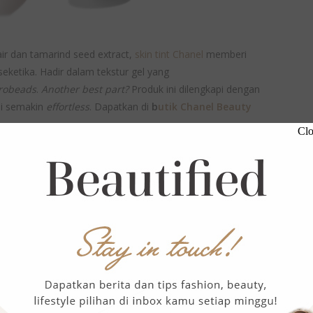
r dan tamarind seed extract,
skin tint Chanel
memberi
eketika. Hadir dalam tekstur gel yang
robeads
.
Another best part?
Produk ini dilengkapi dengan
di semakin
effortless
. Dapatkan di
b
utik Chanel Beauty
Clo
int