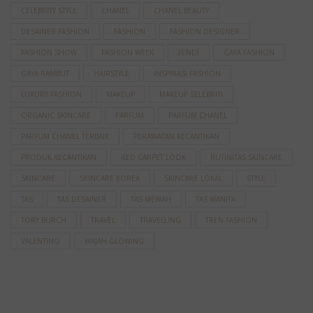
CELEBRITY STYLE
CHANEL
CHANEL BEAUTY
DESAINER FASHION
FASHION
FASHION DESIGNER
FASHION SHOW
FASHION WEEK
FENDI
GAYA FASHION
GAYA RAMBUT
HAIRSTYLE
INSPIRASI FASHION
LUXURY FASHION
MAKEUP
MAKEUP SELEBRITI
ORGANIC SKINCARE
PARFUM
PARFUM CHANEL
PARFUM CHANEL TERBAIK
PERAWATAN KECANTIKAN
PRODUK KECANTIKAN
RED CARPET LOOK
RUTINITAS SKINCARE
SKINCARE
SKINCARE KOREA
SKINCARE LOKAL
STYLE
TAS
TAS DESAINER
TAS MEWAH
TAS WANITA
TORY BURCH
TRAVEL
TRAVELLING
TREN FASHION
VALENTINO
WAJAH GLOWING