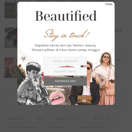
Valentino Haute Couture Fall Winter 2023,
Close
Simple Tapi...
Fashion
,
Lookbook
July 16, 2023
Chanel Haute Couture Fall Winter 2023: Gaya
Effortless...
Fashion
,
Lookbook
July 11, 2023
7 Produk Kecantikan Favorit Artis Hollywood,
Ternyata Sangat...
Beauty
,
Beauty Picks
June 22, 2023
DAFTARKAN SAYA
TAG
BEAUTIFIED
BEAUTY
BEAUTY PRODUCT
BEAUTY TIPS
BEAUTY TREATMENT
BOLD MAKEUP
BRAND FASHION