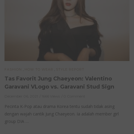
,
,
FASHION
HOW TO WEAR
STYLE REPORT
Tas Favorit Jung Chaeyeon: Valentino
Garavani VLogo vs. Garavani Stud Sign
December 06, 2021
1666 Views
0 Comment
Pecinta K-Pop atau drama Korea tentu sudah tidak asing
dengan wajah cantik Jung Chaeyeon. Ia adalah member girl
group DIA …