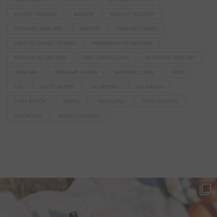
LUXURY FASHION
MAKEUP
MAKEUP SELEBRITI
ORGANIC SKINCARE
PARFUM
PARFUM CHANEL
PARFUM CHANEL TERBAIK
PERAWATAN KECANTIKAN
PRODUK KECANTIKAN
RED CARPET LOOK
RUTINITAS SKINCARE
SKINCARE
SKINCARE KOREA
SKINCARE LOKAL
STYLE
TAS
TAS DESAINER
TAS MEWAH
TAS WANITA
TORY BURCH
TRAVEL
TRAVELLING
TREN FASHION
VALENTINO
WAJAH GLOWING