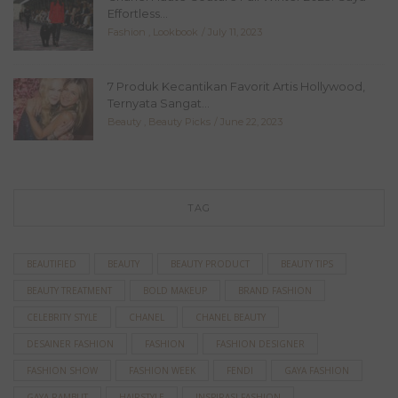
Effortless...
Fashion
,
Lookbook
July 11, 2023
7 Produk Kecantikan Favorit Artis Hollywood,
Ternyata Sangat...
Beauty
,
Beauty Picks
June 22, 2023
TAG
BEAUTIFIED
BEAUTY
BEAUTY PRODUCT
BEAUTY TIPS
BEAUTY TREATMENT
BOLD MAKEUP
BRAND FASHION
CELEBRITY STYLE
CHANEL
CHANEL BEAUTY
DESAINER FASHION
FASHION
FASHION DESIGNER
FASHION SHOW
FASHION WEEK
FENDI
GAYA FASHION
GAYA RAMBUT
HAIRSTYLE
INSPIRASI FASHION