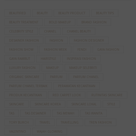
BEAUTIFIED
BEAUTY
BEAUTY PRODUCT
BEAUTY TIPS
BEAUTY TREATMENT
BOLD MAKEUP
BRAND FASHION
CELEBRITY STYLE
CHANEL
CHANEL BEAUTY
DESAINER FASHION
FASHION
FASHION DESIGNER
FASHION SHOW
FASHION WEEK
FENDI
GAYA FASHION
GAYA RAMBUT
HAIRSTYLE
INSPIRASI FASHION
LUXURY FASHION
MAKEUP
MAKEUP SELEBRITI
ORGANIC SKINCARE
PARFUM
PARFUM CHANEL
PARFUM CHANEL TERBAIK
PERAWATAN KECANTIKAN
PRODUK KECANTIKAN
RED CARPET LOOK
RUTINITAS SKINCARE
SKINCARE
SKINCARE KOREA
SKINCARE LOKAL
STYLE
TAS
TAS DESAINER
TAS MEWAH
TAS WANITA
TORY BURCH
TRAVEL
TRAVELLING
TREN FASHION
VALENTINO
WAJAH GLOWING