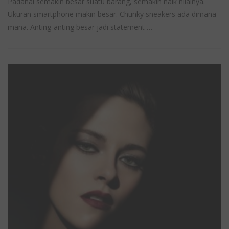
Padahal semakin besar suatu barang, semakin naik nilainya.
Ukuran smartphone makin besar. Chunky sneakers ada dimana-
mana. Anting-anting besar jadi statement …