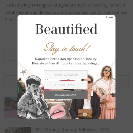
Jika kamu ingin mengetahui signature style seseorang, cobalah
untuk berkenalan dengan aroma wewangian yang dikenakannya.
Close
Berbicara tentang tokoh ternama di dunia mode dan …
1
…
10
11
12
13
POPULAR POSTS
DAFTARKAN SAYA
Serba Pink, 10 Inspirasi Outfit Barbie dari
Margot...
Tak Berkategori
July 21, 2023
FENDI Haute Couture Fall Winter 2023