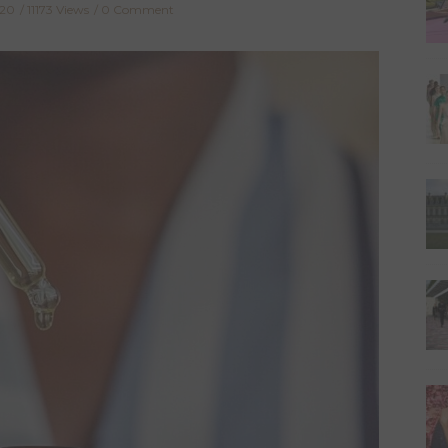
020
11173 Views
0 Comment