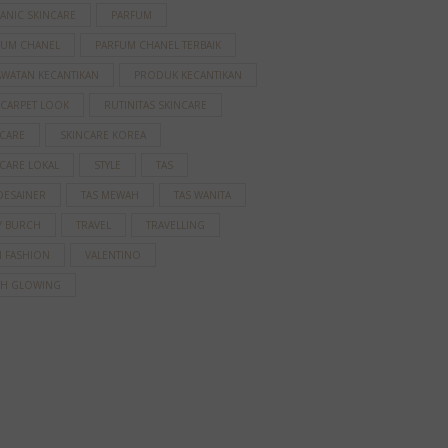
ANIC SKINCARE
PARFUM
FUM CHANEL
PARFUM CHANEL TERBAIK
AWATAN KECANTIKAN
PRODUK KECANTIKAN
 CARPET LOOK
RUTINITAS SKINCARE
NCARE
SKINCARE KOREA
CARE LOKAL
STYLE
TAS
DESAINER
TAS MEWAH
TAS WANITA
Y BURCH
TRAVEL
TRAVELLING
N FASHION
VALENTINO
AH GLOWING