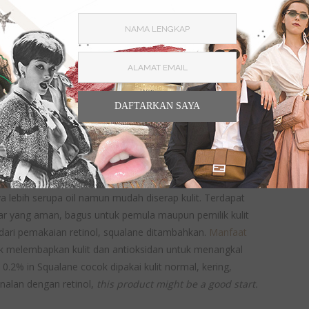
DAFTARKAN SAYA
a lebih serupa oil namun mudah diserap kulit. Terdapat
dar yang aman, bagus untuk pemula maupun pemilik kulit
 dari pemakaian retinol, squalane ditambahkan.
Manfaat
uk melembapkan kulit dan antioksidan untuk menangkal
 0.2% in Squalane cocok dipakai kulit normal, kering,
enalan dengan retinol,
this product might be a good start.