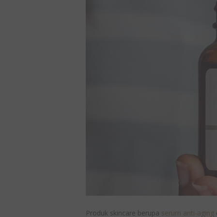
Produk skincare berupa
serum anti-aging