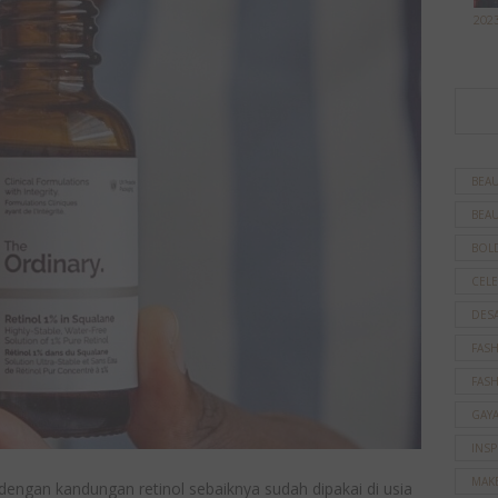
202
BEAU
BEAU
BOL
CELE
DES
FAS
FAS
GAY
INSP
MAK
dengan kandungan retinol sebaiknya sudah dipakai di usia