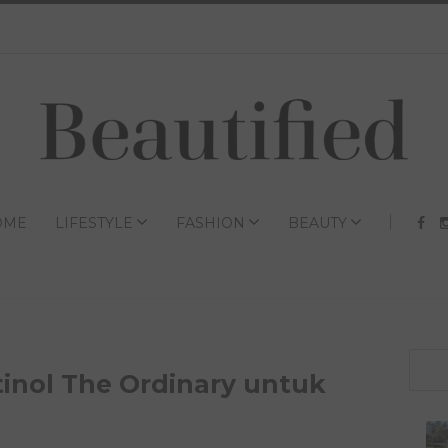
OME
LIFESTYLE
FASHION
BEAUTY
inol The Ordinary untuk