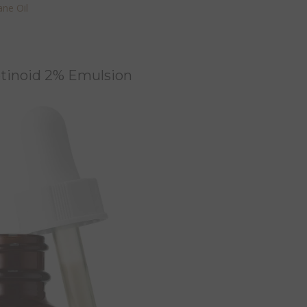
ne Oil
etinoid 2% Emulsion