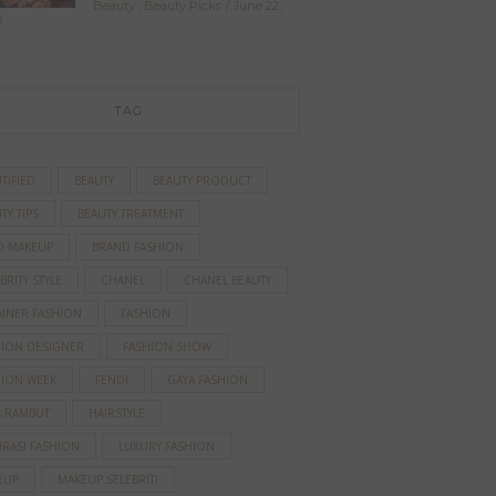
Beauty
,
Beauty Picks
June 22,
3
TAG
TIFIED
BEAUTY
BEAUTY PRODUCT
TY TIPS
BEAUTY TREATMENT
D MAKEUP
BRAND FASHION
BRITY STYLE
CHANEL
CHANEL BEAUTY
AINER FASHION
FASHION
HION DESIGNER
FASHION SHOW
HION WEEK
FENDI
GAYA FASHION
A RAMBUT
HAIRSTYLE
IRASI FASHION
LUXURY FASHION
EUP
MAKEUP SELEBRITI