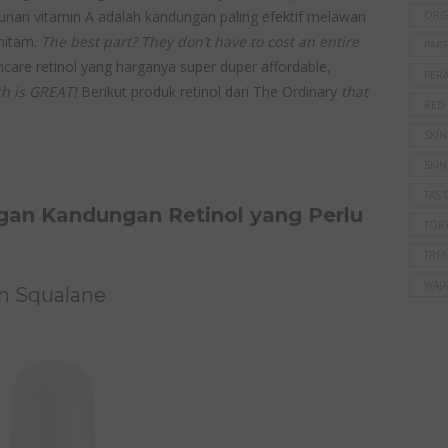
urunan vitamin A adalah kandungan paling efektif melawan
ORG
hitam.
The best part? They don’t have to cost an entire
PAR
care retinol yang harganya super duper affordable,
PER
h is GREAT!
Berikut produk retinol dari The Ordinary
that
RED
SKI
SKIN
TAS 
gan Kandungan Retinol yang Perlu
TOR
TRE
WAJ
in Squalane