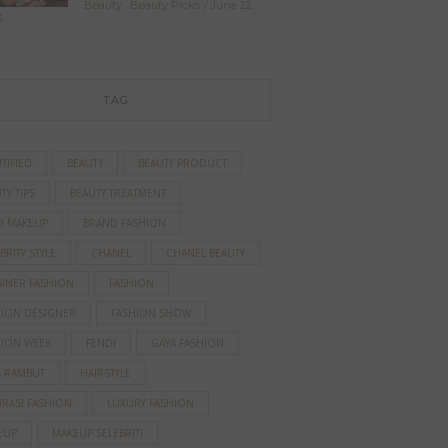
Beauty
,
Beauty Picks
June 22,
3
TAG
TIFIED
BEAUTY
BEAUTY PRODUCT
TY TIPS
BEAUTY TREATMENT
D MAKEUP
BRAND FASHION
BRITY STYLE
CHANEL
CHANEL BEAUTY
AINER FASHION
FASHION
HION DESIGNER
FASHION SHOW
HION WEEK
FENDI
GAYA FASHION
A RAMBUT
HAIRSTYLE
IRASI FASHION
LUXURY FASHION
EUP
MAKEUP SELEBRITI