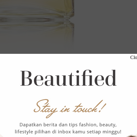
Clo
 mewah No.1 yang bisa dipastikan semua wanita setuju.
k sepanjang masa tidaklah lengkap tanpa adanya Chanel
el No.5 dibuat dari 80 jenis bahan, menghasilkan aroma
ndalwood, dan vanilla.
ampanye 100 Tahun Parfum CHANEL No. 5