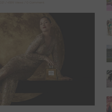
021
4599 Views
0 Comment