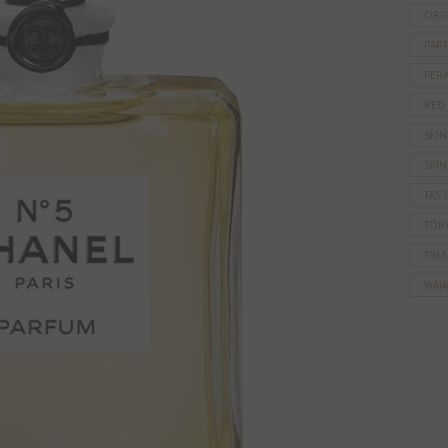
ORG
PAR
PER
RED
SKI
SKIN
TAS 
TOR
TRE
WAJ