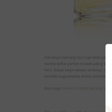
Namanya memang No.5 tapi inilah parfum
Karena daftar parfum mewah paling klasi
No.5. Bukan tanpa alasan, tentunya. Chan
versatile bagi penyuka aroma jasmine, sa
Baca juga:
Marion Cotillard Bintangi K