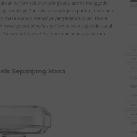
lai dari parfum keluaran paling baru, aroma menggoda,
202
g trend lagi. Dari sekian banyak jenis parfum, tentu ada
i di masa apapun. Wanginya yang legendaris jadi favorit
an
never go out of style
– parfum mewah seperti ini sudah
.
You should have at least one
dari beberapa parfum
BEAU
BEAU
BOL
asik Sepanjang Masa
CELE
DES
FAS
FAS
GAY
INSP
MAK