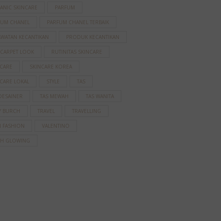
ANIC SKINCARE
PARFUM
FUM CHANEL
PARFUM CHANEL TERBAIK
AWATAN KECANTIKAN
PRODUK KECANTIKAN
 CARPET LOOK
RUTINITAS SKINCARE
NCARE
SKINCARE KOREA
CARE LOKAL
STYLE
TAS
DESAINER
TAS MEWAH
TAS WANITA
Y BURCH
TRAVEL
TRAVELLING
N FASHION
VALENTINO
AH GLOWING