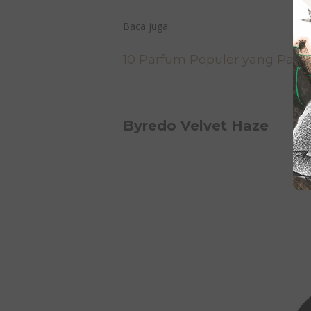
Baca juga:
10 Parfum Populer yang Palin
Byredo Velvet Haze