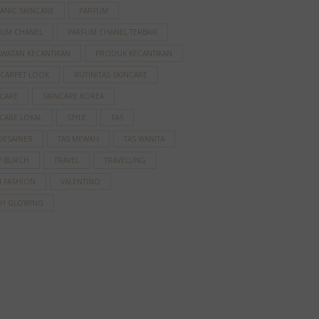
ANIC SKINCARE
PARFUM
FUM CHANEL
PARFUM CHANEL TERBAIK
AWATAN KECANTIKAN
PRODUK KECANTIKAN
 CARPET LOOK
RUTINITAS SKINCARE
NCARE
SKINCARE KOREA
CARE LOKAL
STYLE
TAS
DESAINER
TAS MEWAH
TAS WANITA
Y BURCH
TRAVEL
TRAVELLING
N FASHION
VALENTINO
AH GLOWING