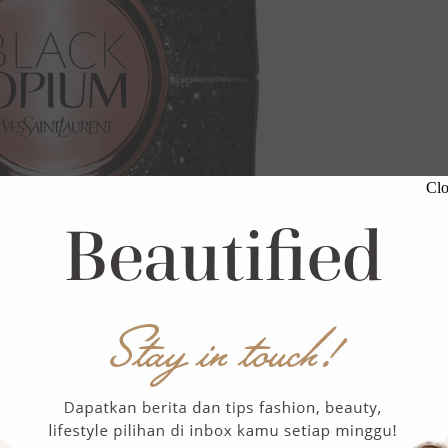
Clo
dicari 2022.
No wonder
, perpaduan aroma coffee dan
lla latte. Tapi tidak, karena sentuhan cacao yang
lossom membuatnya terasa lebih cokelat. Aroma cokelat
perti cokelat sungguhan. Bahkan semakin tak terduga
sual.
It’s so good!