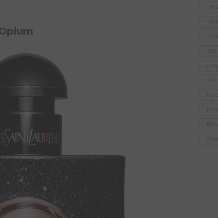
ORG
PAR
k Opium
PER
RED
SKI
SKIN
TAS 
TOR
TRE
WAJ