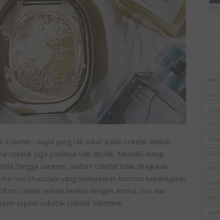
202
BEAU
BEAU
BOL
CELE
DES
. Cokelat—siapa yang tak suka? Kalau cokelat adalah
a cokelat juga pastinya sulit ditolak. Memiliki wangi
FAS
illa, hingga caramel, parfum cokelat tidak diragukan
FAS
the real chocolate
yang melepaskan hormon kebahagiaan
GAY
arfum cokelat terbaik berikut dengan aroma
chic
dan
INSP
um seperti sekotak cokelat Valentine.
MAK