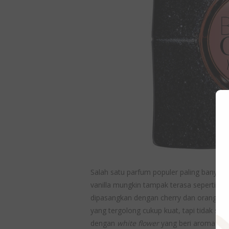
Salah satu parfum populer paling banyak 
vanilla mungkin tampak terasa seperti vani
dipasangkan dengan cherry dan orange b
yang tergolong cukup kuat, tapi tidak se
dengan
white flower
yang beri aroma sen