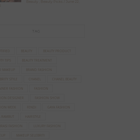
Beauty
,
Beauty Picks
June 22,
3
TAG
TIFIED
BEAUTY
BEAUTY PRODUCT
TY TIPS
BEAUTY TREATMENT
D MAKEUP
BRAND FASHION
BRITY STYLE
CHANEL
CHANEL BEAUTY
AINER FASHION
FASHION
HION DESIGNER
FASHION SHOW
HION WEEK
FENDI
GAYA FASHION
A RAMBUT
HAIRSTYLE
IRASI FASHION
LUXURY FASHION
EUP
MAKEUP SELEBRITI