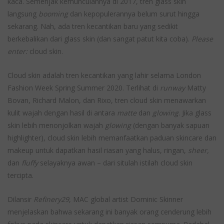
kaca. Semenjak kemunculannya di 2017, tren glass skin
langsung
booming
dan kepopulerannya belum surut hingga
sekarang. Nah, ada tren kecantikan baru yang sedikit
berkebalikan dari glass skin (dan sangat patut kita coba).
Please
enter:
cloud skin.
Cloud skin adalah tren kecantikan yang lahir selama London
Fashion Week Spring Summer 2020. Terlihat di
runway
Matty
Bovan, Richard Malon, dan Rixo, tren cloud skin menawarkan
kulit wajah dengan hasil di antara
matte
dan
glowing
. Jika glass
skin lebih menonjolkan wajah
glowing
(dengan banyak sapuan
highlighter), cloud skin lebih memanfaatkan paduan skincare dan
makeup untuk dapatkan hasil riasan yang halus, ringan,
sheer,
dan
fluffy
selayaknya awan – dari situlah istilah cloud skin
tercipta.
Dilansir
Refinery29
, MAC global artist Dominic Skinner
menjelaskan bahwa sekarang ini banyak orang cenderung lebih