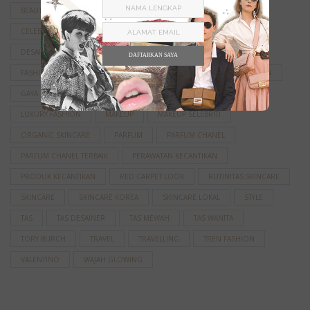
BEAUTY TREATMENT
BOLD MAKEUP
BRAND FASHION
CELEBRITY STYLE
CHANEL
CHANEL BEAUTY
DESAINER FASHION
FASHION
FASHION DESIGNER
DAFTARKAN SAYA
FASHION SHOW
FASHION WEEK
FENDI
GAYA FASHION
GAYA RAMBUT
HAIRSTYLE
INSPIRASI FASHION
LUXURY FASHION
MAKEUP
MAKEUP SELEBRITI
ORGANIC SKINCARE
PARFUM
PARFUM CHANEL
PARFUM CHANEL TERBAIK
PERAWATAN KECANTIKAN
PRODUK KECANTIKAN
RED CARPET LOOK
RUTINITAS SKINCARE
SKINCARE
SKINCARE KOREA
SKINCARE LOKAL
STYLE
TAS
TAS DESAINER
TAS MEWAH
TAS WANITA
TORY BURCH
TRAVEL
TRAVELLING
TREN FASHION
VALENTINO
WAJAH GLOWING