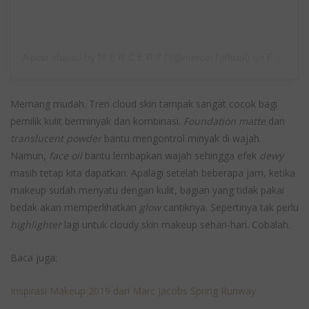
A post shared by M E R C E R 7 / (@mercer7official)
on
Feb 16, 2020 at 12:26pm PST
Memang mudah. Tren cloud skin tampak sangat cocok bagi
pemilik kulit berminyak dan kombinasi.
Foundation matte
dan
translucent powder
bantu mengontrol minyak di wajah.
Namun,
face oil
bantu lembapkan wajah sehingga efek
dewy
masih tetap kita dapatkan. Apalagi setelah beberapa jam, ketika
makeup sudah menyatu dengan kulit, bagian yang tidak pakai
bedak akan memperlihatkan
glow
cantiknya. Sepertinya tak perlu
highlighter
lagi untuk cloudy skin makeup sehari-hari. Cobalah.
Baca juga:
Inspirasi Makeup 2019 dari Marc Jacobs Spring Runway