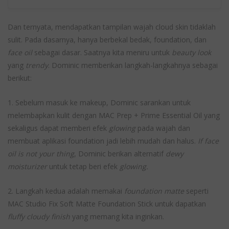
Dan ternyata, mendapatkan tampilan wajah cloud skin tidaklah
sulit. Pada dasarnya, hanya berbekal bedak, foundation, dan
face oil
sebagai dasar. Saatnya kita meniru untuk
beauty look
yang
trendy
. Dominic memberikan langkah-langkahnya sebagai
berikut:
1. Sebelum masuk ke makeup, Dominic sarankan untuk
melembapkan kulit dengan MAC Prep + Prime Essential Oil yang
sekaligus dapat memberi efek
glowing
pada wajah dan
membuat aplikasi foundation jadi lebih mudah dan halus.
If face
oil is not your thing
, Dominic berikan alternatif
dewy
moisturizer
untuk tetap beri efek
glowing.
2. Langkah kedua adalah memakai
foundation matte
seperti
MAC Studio Fix Soft Matte Foundation Stick untuk dapatkan
fluffy cloudy finish
yang memang kita inginkan.