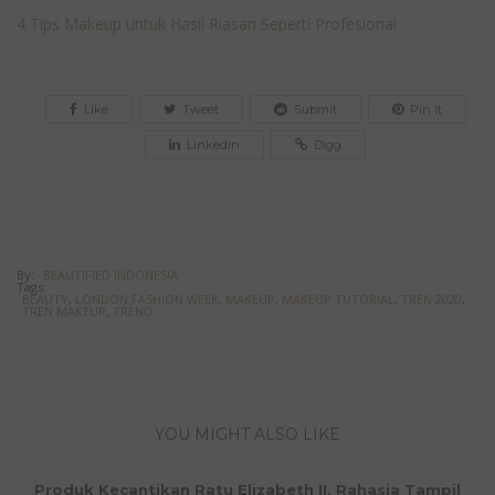
4 Tips Makeup untuk Hasil Riasan Seperti Profesional
Like
Tweet
Submit
Pin It
Linkedin
Digg
By:
BEAUTIFIED INDONESIA
Tags:
BEAUTY
,
LONDON FASHION WEEK
,
MAKEUP
,
MAKEUP TUTORIAL
,
TREN 2020
,
TREN MAKEUP
,
TREND
YOU MIGHT ALSO LIKE
Produk Kecantikan Ratu Elizabeth II, Rahasia Tampil