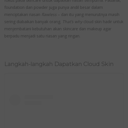
fokus pada skincare untuk dapatkan riasan sempurna. Padahal,
foundation dan powder juga punya andil besar dalam
menciptakan riasan
flawless
– dan itu yang menurutnya masih
sering diabaikan banyak orang.
That’s why
cloud skin hadir untuk
menjembatani kebutuhan akan skincare dan makeup agar
berpadu menjadi satu riasan yang ringan.
Langkah-langkah Dapatkan Cloud Skin