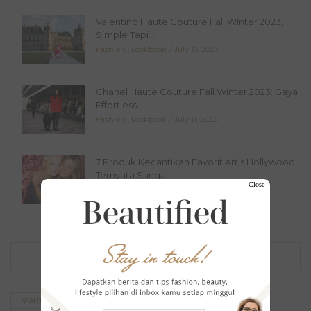
Valentino Haute Couture Fall Winter 2023,
Simple Tapi...
Fashion
,
Lookbook
July 16, 2023
Chanel Haute Couture Fall Winter 2023: Gaya
Effortless...
Fashion
,
Lookbook
July 11, 2023
7 Produk Kecantikan Favorit Artis Hollywood,
Ternyata Sangat...
Close
Beauty
,
Beauty Picks
June 22, 2023
TAG
BEAUTIFIED
BEAUTY
BEAUTY PRODUCT
BEAUTY TIPS