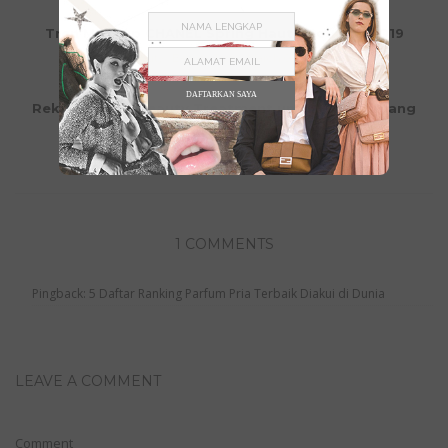
Tren Makeup CHANEL Spring Haute Couture 2019
Beauty
,
Beauty Tips
March 09, 2019
DAFTARKAN SAYA
Rekomendasi Beauty Treatment untuk Wanita yang
Sibuk
Beauty
,
Beauty Tips
March 08, 2019
1 COMMENTS
Pingback: 5 Daftar Ranking Parfum Pria Terbaik Diakui di Dunia
LEAVE A COMMENT
Comment