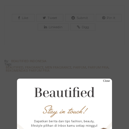
Like
Tweet
Submit
Pin It
Linkedin
Digg
By:
BEAUTIFIED INDONESIA
Tags:
BEAUTIFIED
,
FRAGRANCE
,
MEN FRAGRANCE
,
PARFUM
,
PARFUM PRIA
,
REKOMENDASI PARFUM PRIA
Close
YOU MIGHT ALSO LIKE
Gaya Terbaik di Oscar 2019
Fashion
,
Style Report
March 10, 2019