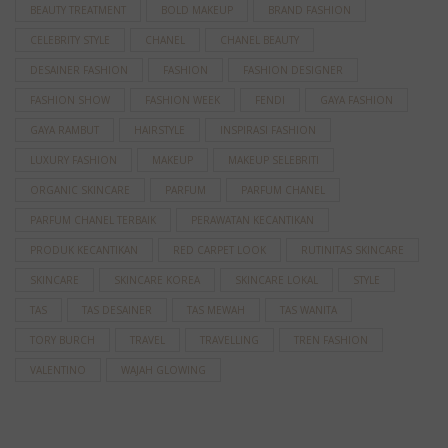
BEAUTY TREATMENT
BOLD MAKEUP
BRAND FASHION
CELEBRITY STYLE
CHANEL
CHANEL BEAUTY
DESAINER FASHION
FASHION
FASHION DESIGNER
FASHION SHOW
FASHION WEEK
FENDI
GAYA FASHION
GAYA RAMBUT
HAIRSTYLE
INSPIRASI FASHION
LUXURY FASHION
MAKEUP
MAKEUP SELEBRITI
ORGANIC SKINCARE
PARFUM
PARFUM CHANEL
PARFUM CHANEL TERBAIK
PERAWATAN KECANTIKAN
PRODUK KECANTIKAN
RED CARPET LOOK
RUTINITAS SKINCARE
SKINCARE
SKINCARE KOREA
SKINCARE LOKAL
STYLE
TAS
TAS DESAINER
TAS MEWAH
TAS WANITA
TORY BURCH
TRAVEL
TRAVELLING
TREN FASHION
VALENTINO
WAJAH GLOWING