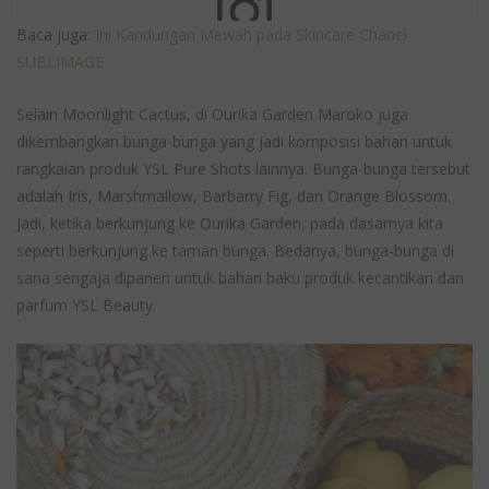
Baca juga:
Ini Kandungan Mewah pada Skincare Chanel
SUBLIMAGE
View this post on Instagram
Selain Moonlight Cactus, di Ourika Garden Maroko juga
dikembangkan bunga-bunga yang jadi komposisi bahan untuk
rangkaian produk YSL Pure Shots lainnya. Bunga-bunga tersebut
adalah Iris, Marshmallow, Barbarry Fig, dan Orange Blossom.
Jadi, ketika berkunjung ke Ourika Garden, pada dasarnya kita
seperti berkunjung ke taman bunga. Bedanya, bunga-bunga di
Nature to the rescue. The Moonlight Cactus from Morocco
sana sengaja dipanen untuk bahan baku produk kecantikan dan
is super tough, so what better ingredient to protect your
parfum YSL Beauty.
skin? Moonlight Cactus protects your skin against oxidative
stress and external aggressors. PURE SHOTS NIGHT
REBOOT SERUM #yslbeauty #reboot #pureshots
#livefaststayyoung
A post shared by
YSL Beauty Official
(@yslbeauty) on
Jan 3, 2020 at 1:00am PST