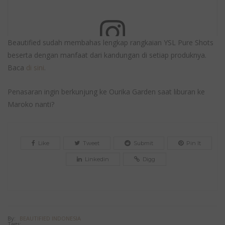
Beautified sudah membahas lengkap rangkaian YSL Pure Shots
beserta dengan manfaat dari kandungan di setiap produknya.
View this post on Instagram
Baca
di sini
.
Penasaran ingin berkunjung ke Ourika Garden saat liburan ke
Maroko nanti?
Like
Tweet
Submit
Pin It
The Pure Shots Range was born in Morocco, at the
foothills of the Atlas mountains. There lies YSL Beauty’s
Linkedin
Digg
very own Ourika Gardens, home to the resilient, potent and
precious ingredients that infuse our range of game
changing skincare. Swipe left to discover the Marshmallow
of our LIGHT UP SERUM, which delivers the perfect daily
By:
BEAUTIFIED INDONESIA
Tags: