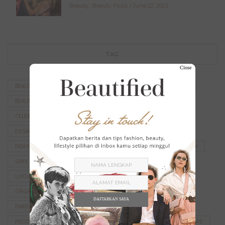
Beauty
,
Beauty Picks
June 22, 2023
TAG
Close
BEAUTIFIED
BEAUTY
BEAUTY PRODUCT
BEAUTY TIPS
BEAUTY TREATMENT
BOLD MAKEUP
BRAND FASHION
CELEBRITY STYLE
CHANEL
CHANEL BEAUTY
DESAINER FASHION
FASHION
FASHION DESIGNER
FASHION SHOW
FASHION WEEK
FENDI
GAYA FASHION
GAYA RAMBUT
HAIRSTYLE
INSPIRASI FASHION
LUXURY FASHION
MAKEUP
MAKEUP SELEBRITI
ORGANIC SKINCARE
PARFUM
PARFUM CHANEL
DAFTARKAN SAYA
PARFUM CHANEL TERBAIK
PERAWATAN KECANTIKAN
PRODUK KECANTIKAN
RED CARPET LOOK
RUTINITAS SKINCARE