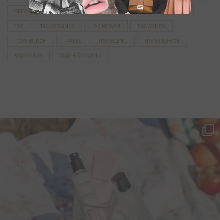
SKINCARE
SKINCARE KOREA
SKINCARE LOKAL
STYLE
TAS
TAS DESAINER
TAS MEWAH
TAS WANITA
TORY BURCH
TRAVEL
TRAVELLING
TREN FASHION
VALENTINO
WAJAH GLOWING