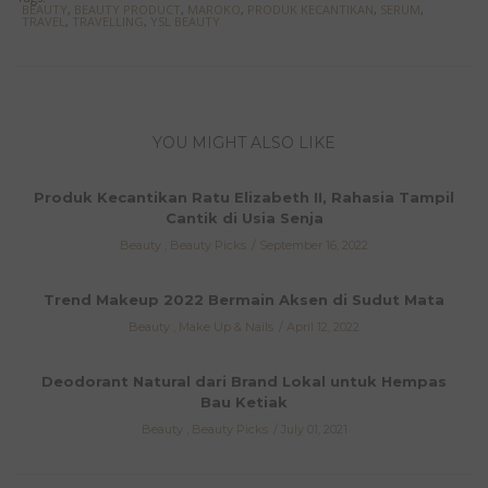
dose of vitamin Cg to prevent the over-production of
BEAUTY
,
BEAUTY PRODUCT
,
MAROKO
,
PRODUK KECANTIKAN
,
SERUM
,
TRAVEL
,
TRAVELLING
,
YSL BEAUTY
melanin, brighten the skin and reduce dark spots.
#yslbeauty #ourikagardens #pureshots #livefaststayyoung
A post shared by
YSL Beauty Official
(@yslbeauty) on
Jan 8, 2020 at 5:03am PST
YOU MIGHT ALSO LIKE
Produk Kecantikan Ratu Elizabeth II, Rahasia Tampil
Cantik di Usia Senja
Beauty
,
Beauty Picks
September 16, 2022
Trend Makeup 2022 Bermain Aksen di Sudut Mata
Beauty
,
Make Up & Nails
April 12, 2022
Deodorant Natural dari Brand Lokal untuk Hempas
Bau Ketiak
Beauty
,
Beauty Picks
July 01, 2021