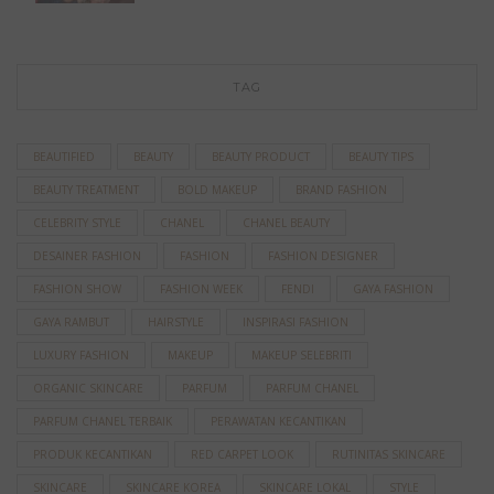
TAG
BEAUTIFIED
BEAUTY
BEAUTY PRODUCT
BEAUTY TIPS
BEAUTY TREATMENT
BOLD MAKEUP
BRAND FASHION
CELEBRITY STYLE
CHANEL
CHANEL BEAUTY
DESAINER FASHION
FASHION
FASHION DESIGNER
FASHION SHOW
FASHION WEEK
FENDI
GAYA FASHION
GAYA RAMBUT
HAIRSTYLE
INSPIRASI FASHION
LUXURY FASHION
MAKEUP
MAKEUP SELEBRITI
ORGANIC SKINCARE
PARFUM
PARFUM CHANEL
PARFUM CHANEL TERBAIK
PERAWATAN KECANTIKAN
PRODUK KECANTIKAN
RED CARPET LOOK
RUTINITAS SKINCARE
SKINCARE
SKINCARE KOREA
SKINCARE LOKAL
STYLE