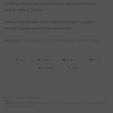
Cantiknya lintas negara, bisa berubah sesuai busana dan
tatanan rambut. Setuju?
Jadikan tampilan Dian Sastrowardoyo dengan sanggul ini
sebagai inspirasi gaya formal selanjutnya.
Baca juga:
Tren Aksesori 2019 dari Runway Fashion Week
Like
Tweet
Submit
Pin It
Linkedin
Digg
By:
BEAUTIFIED INDONESIA
Tags:
CARA MERAWAT RAMBUT
,
CELEBRITY STYLE
,
GAYA FASHION
,
GAYA RAMBUT
,
PERAWATAN RAMBUT