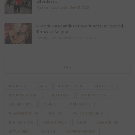
Effortless...
Fashion
,
Lookbook
July 11, 2023
7 Produk Kecantikan Favorit Artis Hollywood,
Ternyata Sangat...
Beauty
,
Beauty Picks
June 22, 2023
TAG
BEAUTIFIED
BEAUTY
BEAUTY PRODUCT
BEAUTY TIPS
BEAUTY TREATMENT
BOLD MAKEUP
BRAND FASHION
CELEBRITY STYLE
CHANEL
CHANEL BEAUTY
DESAINER FASHION
FASHION
FASHION DESIGNER
FASHION SHOW
FASHION WEEK
FENDI
GAYA FASHION
GAYA RAMBUT
HAIRSTYLE
INSPIRASI FASHION