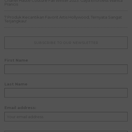
Chanel Haute Couture Fall Winter 2023: Gaya Effortless Wanita
Prancis
7 Produk Kecantikan Favorit Artis Hollywood, Ternyata Sangat
Terjangkau!
SUBSCRIBE TO OUR NEWSLETTER
First Name
Last Name
Email address: