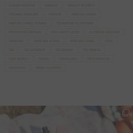
LUXURY FASHION
MAKEUP
MAKEUP SELEBRITI
ORGANIC SKINCARE
PARFUM
PARFUM CHANEL
PARFUM CHANEL TERBAIK
PERAWATAN KECANTIKAN
PRODUK KECANTIKAN
RED CARPET LOOK
RUTINITAS SKINCARE
SKINCARE
SKINCARE KOREA
SKINCARE LOKAL
STYLE
TAS
TAS DESAINER
TAS MEWAH
TAS WANITA
TORY BURCH
TRAVEL
TRAVELLING
TREN FASHION
VALENTINO
WAJAH GLOWING