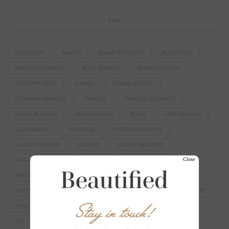
TAG
BEAUTIFIED
BEAUTY
BEAUTY PRODUCT
BEAUTY TIPS
BEAUTY TREATMENT
BOLD MAKEUP
BRAND FASHION
CELEBRITY STYLE
CHANEL
CHANEL BEAUTY
DESAINER FASHION
FASHION
FASHION DESIGNER
FASHION SHOW
FASHION WEEK
FENDI
GAYA FASHION
GAYA RAMBUT
HAIRSTYLE
INSPIRASI FASHION
LUXURY FASHION
MAKEUP
MAKEUP SELEBRITI
Close
ORGANIC SKINCARE
PARFUM
PARFUM CHANEL
PARFUM CHANEL TERBAIK
PERAWATAN KECANTIKAN
PRODUK KECANTIKAN
RED CARPET LOOK
RUTINITAS SKINCARE
SKINCARE
SKINCARE KOREA
SKINCARE LOKAL
STYLE
TAS
TAS DESAINER
TAS MEWAH
TAS WANITA