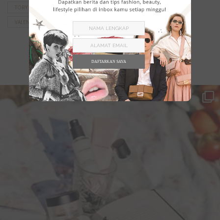
TORY BURCH
TRAVEL
TRAVELLING
TREN FASHION
VALENTINO
WAJAH GLOWING
DAFTARKAN SAYA