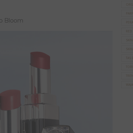
ORG
PAR
o Bloom
PER
RED
SKI
SKIN
TAS 
TOR
TRE
WAJ