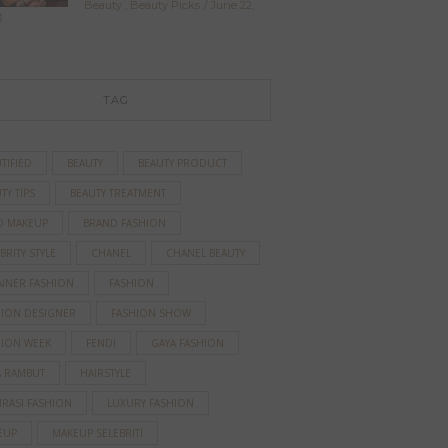
Beauty
,
Beauty Picks
June 22,
3
TAG
TIFIED
BEAUTY
BEAUTY PRODUCT
TY TIPS
BEAUTY TREATMENT
D MAKEUP
BRAND FASHION
BRITY STYLE
CHANEL
CHANEL BEAUTY
AINER FASHION
FASHION
HION DESIGNER
FASHION SHOW
HION WEEK
FENDI
GAYA FASHION
A RAMBUT
HAIRSTYLE
IRASI FASHION
LUXURY FASHION
EUP
MAKEUP SELEBRITI