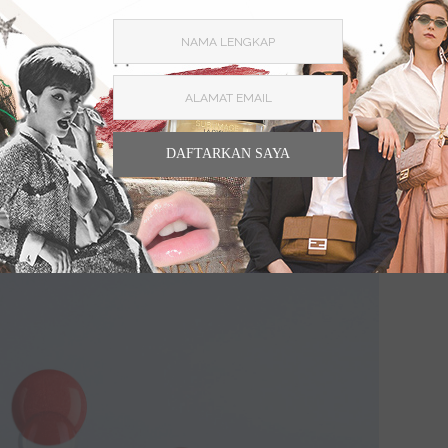
na lipstik yang intens, juga efek high-shine yang
oom tetap nyaman dipakai. Thanks to exclusive CHANEL
an sehingga tak buat bibir kering.
DAFTARKAN SAYA
ge Coco Bloom