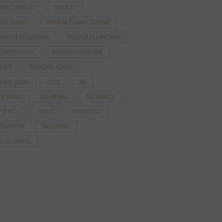
ANIC SKINCARE
PARFUM
FUM CHANEL
PARFUM CHANEL TERBAIK
AWATAN KECANTIKAN
PRODUK KECANTIKAN
 CARPET LOOK
RUTINITAS SKINCARE
NCARE
SKINCARE KOREA
CARE LOKAL
STYLE
TAS
DESAINER
TAS MEWAH
TAS WANITA
Y BURCH
TRAVEL
TRAVELLING
N FASHION
VALENTINO
AH GLOWING