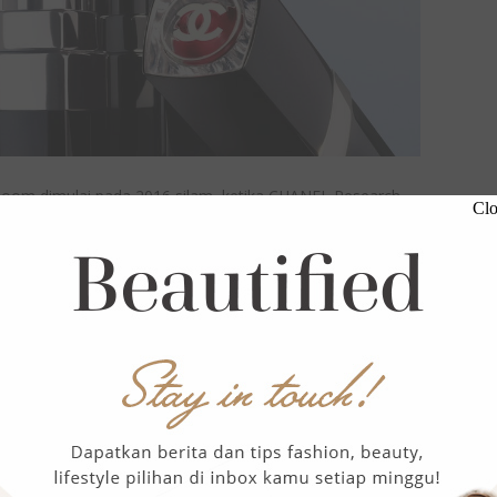
loom dimulai pada 2016 silam, ketika CHANEL Research
Clo
coba menemukan kombinasi warna dan formula lipstik
pengerjaan tiga tahun dengan Paris Laboratory, diikuti
akhirnya menemukan dua fase teknologi untuk lipstik
 Rouge Coco Bloom sangat istimewa. Teknologi fase
ngkan fase keduanya adalah efek glossy yang membuat
sehat. Formulanya pun semakin sempurna dengan tekstur
 diratakan saat diaplikasikan.
kan lagi. Tingginya konsentrasi micro pigment membuat