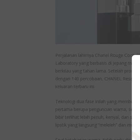
Perjalanan lahirnya Chanel Rouge Coco B
Laboratory yang berbasis di Jepang men
berkilau yang tahan lama. Setelah proses 
dengan 140 percobaan, CHANEL Research 
keluaran terbaru ini.
Teknologi dua fase inilah yang membuat
pertama berupa penguncian warna, seda
bibir terlihat lebih penuh, kenyal, dan 
lipstik yang langsung “meleleh” dan mudah
Soal ketahanan warna, tidak perlu diragu