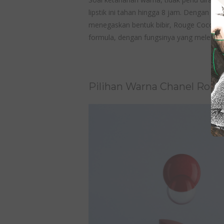
lipstik ini tahan hingga 8 jam. Dengan war
menegaskan bentuk bibir, Rouge Coco Bl
formula, dengan fungsinya yang melembapk
Pilihan Warna Chanel Rou