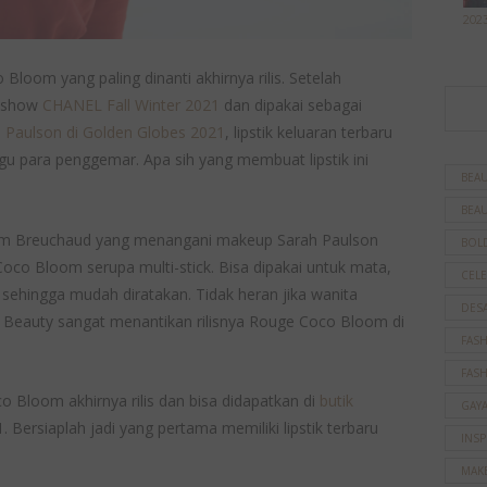
202
Bloom yang paling dinanti akhirnya rilis. Setelah
i show
CHANEL Fall Winter 2021
dan dipakai sebagai
Paulson di Golden Globes 2021
, lipstik keluaran terbaru
gu para penggemar. Apa sih yang membuat lipstik ini
BEAU
BEAU
dam Breuchaud yang menangani makeup Sarah Paulson
BOL
Coco Bloom serupa multi-stick. Bisa dipakai untuk mata,
CELE
 sehingga mudah diratakan. Tidak heran jika wanita
DES
 Beauty sangat menantikan rilisnya Rouge Coco Bloom di
FAS
FAS
 Bloom akhirnya rilis dan bisa didapatkan di
butik
GAY
 Bersiaplah jadi yang pertama memiliki lipstik terbaru
INSP
MAK