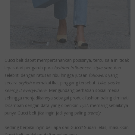
Gucci belt dapat mempertahankan posisinya, tentu saja ini tidak
lepas dari pengaruh para
fashion influencer
,
style star
, dan
selebriti dengan ratusan ribu hingga jutaan
followers
yang
secara
stylish
memakai ikat pinggang tersebut.
Like, you’re
seeing it everywhere.
Mengundang perhatian sosial media
sehingga menjadikannya sebagai produk fashion paling diminati.
Ditambah dengan data yang diberikan
Lyst
, memang sebaiknya
punya Gucci belt jika ingin jadi yang paling
trendy.
Sedang berpikir ingin beli apa dari Gucci? Sudah jelas, masukkan
Gucci belt ke dalam daftar belanjamu.