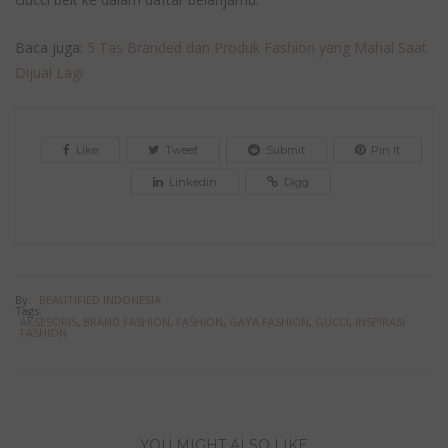
Baca juga:
5 Tas Branded dan Produk Fashion yang Mahal Saat
Dijual Lagi
Like
Tweet
Submit
Pin It
Linkedin
Digg
By:
BEAUTIFIED INDONESIA
Tags:
AKSESORIS
,
BRAND FASHION
,
FASHION
,
GAYA FASHION
,
GUCCI
,
INSPIRASI
FASHION
YOU MIGHT ALSO LIKE