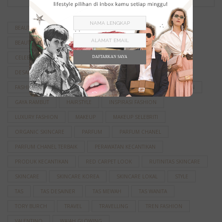
BEAUTIFIED
BEAUTY
BEAUTY PRODUCT
BEAUTY TIPS
BEAUTY TREATMENT
BOLD MAKEUP
BRAND FASHION
CELEBRITY STYLE
CHANEL
CHANEL BEAUTY
DAFTARKAN SAYA
DESAINER FASHION
FASHION
FASHION DESIGNER
FASHION SHOW
FASHION WEEK
FENDI
GAYA FASHION
GAYA RAMBUT
HAIRSTYLE
INSPIRASI FASHION
LUXURY FASHION
MAKEUP
MAKEUP SELEBRITI
ORGANIC SKINCARE
PARFUM
PARFUM CHANEL
PARFUM CHANEL TERBAIK
PERAWATAN KECANTIKAN
PRODUK KECANTIKAN
RED CARPET LOOK
RUTINITAS SKINCARE
SKINCARE
SKINCARE KOREA
SKINCARE LOKAL
STYLE
TAS
TAS DESAINER
TAS MEWAH
TAS WANITA
TORY BURCH
TRAVEL
TRAVELLING
TREN FASHION
VALENTINO
WAJAH GLOWING