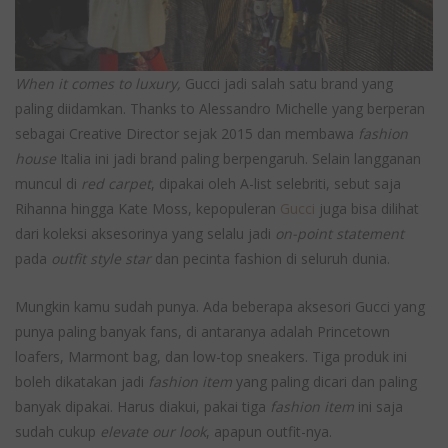
When it comes to luxury,
Gucci jadi salah satu brand yang
paling diidamkan. Thanks to Alessandro Michelle yang berperan
sebagai Creative Director sejak 2015 dan membawa
fashion
house
Italia ini jadi brand paling berpengaruh. Selain langganan
muncul di
red carpet
, dipakai oleh A-list selebriti, sebut saja
Rihanna hingga Kate Moss, kepopuleran
Gucci
juga bisa dilihat
dari koleksi aksesorinya yang selalu jadi
on-point statement
pada
outfit style star
dan pecinta fashion di seluruh dunia.
Mungkin kamu sudah punya. Ada beberapa aksesori Gucci yang
punya paling banyak fans, di antaranya adalah Princetown
loafers, Marmont bag, dan low-top sneakers. Tiga produk ini
boleh dikatakan jadi
fashion item
yang paling dicari dan paling
banyak dipakai. Harus diakui, pakai tiga
fashion item
ini saja
sudah cukup
elevate our look
, apapun outfit-nya.