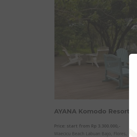
AYANA Komodo Resort
Price: start from Rp 3.300.000,-
Waecicu Beach Labuan Bajo, Flores,