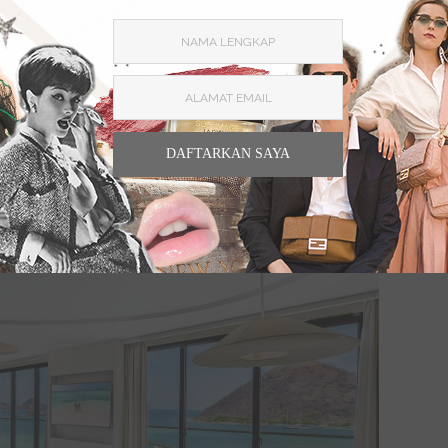
uk liburan, kamu wajib menginap di AYANA Komodo Resort
18 ini. Ia menjadi salah satu pilihan penginapan yang
marnya bertema kontemporer dengan panorama alam
DAFTARKAN SAYA
ntai. Kamu bisa menikmati pemandangan sunset dengan