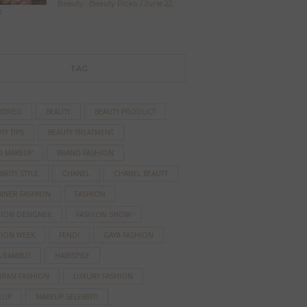
Beauty
,
Beauty Picks
June 22,
3
TAG
TIFIED
BEAUTY
BEAUTY PRODUCT
TY TIPS
BEAUTY TREATMENT
D MAKEUP
BRAND FASHION
BRITY STYLE
CHANEL
CHANEL BEAUTY
AINER FASHION
FASHION
HION DESIGNER
FASHION SHOW
HION WEEK
FENDI
GAYA FASHION
A RAMBUT
HAIRSTYLE
IRASI FASHION
LUXURY FASHION
EUP
MAKEUP SELEBRITI