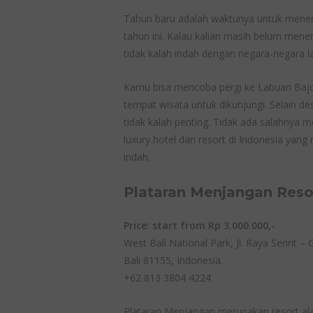
Tahun baru adalah waktunya untuk menent
tahun ini. Kalau kalian masih belum mene
tidak kalah indah dengan negara-negara la
Kamu bisa mencoba pergi ke Labuan Bajo,
tempat wisata untuk dikunjungi. Selain d
tidak kalah penting. Tidak ada salahnya 
luxury hotel dan resort di Indonesia yang
indah.
Plataran Menjangan Reso
Price: start from Rp 3.000.000,-
West Bali National Park, Jl. Raya Seririt –
Bali 81155, Indonesia.
+62 813 3804 4224
Plataran Menjangan merupakan resort alam 