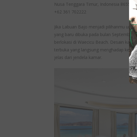
Nusa Tenggara Timur, Indonesia 86554
+62 361 702222
Jika Labuan Bajo menjadi pilihanmu unt
yang baru dibuka pada bulan September 20
berlokasi di Waecicu Beach. Desain ka
terbuka yang langsung menghadap ke pa
jelas dari jendela kamar.