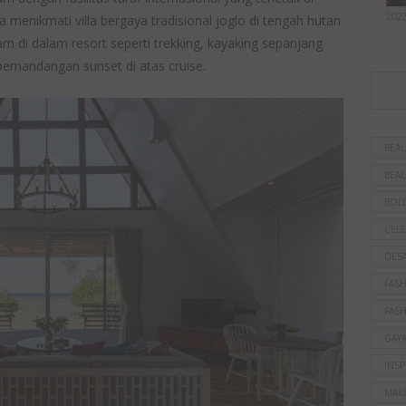
202
a menikmati villa bergaya tradisional joglo di tengah hutan
lam di dalam resort seperti trekking, kayaking sepanjang
pemandangan sunset di atas cruise.
BEAU
BEAU
BOL
CELE
DES
FAS
FAS
GAY
INSP
MAK