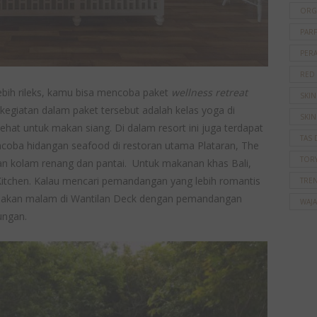
ORG
PAR
PER
RED
ebih rileks, kamu bisa mencoba paket
wellness retreat
SKI
 kegiatan dalam paket tersebut adalah kelas yoga di
SKIN
ehat untuk makan siang. Di dalam resort ini juga terdapat
TAS 
ncoba hidangan seafood di restoran utama Plataran, The
TOR
 kolam renang dan pantai. Untuk makanan khas Bali,
itchen. Kalau mencari pemandangan yang lebih romantis
TRE
 makan malam di Wantilan Deck dengan pemandangan
WAJ
ungan.