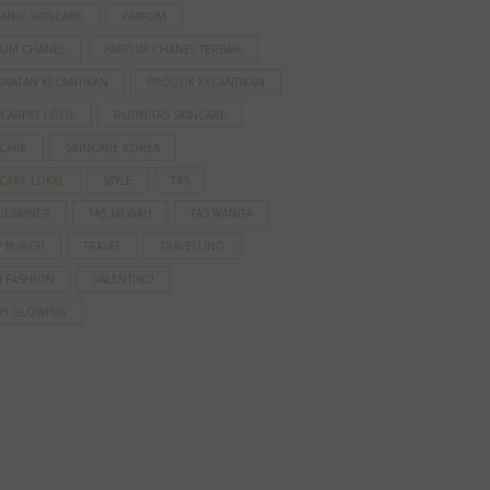
ANIC SKINCARE
PARFUM
FUM CHANEL
PARFUM CHANEL TERBAIK
AWATAN KECANTIKAN
PRODUK KECANTIKAN
 CARPET LOOK
RUTINITAS SKINCARE
NCARE
SKINCARE KOREA
CARE LOKAL
STYLE
TAS
DESAINER
TAS MEWAH
TAS WANITA
Y BURCH
TRAVEL
TRAVELLING
N FASHION
VALENTINO
AH GLOWING