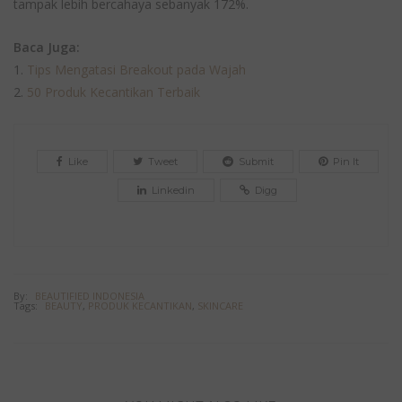
tampak lebih bercahaya sebanyak 172%.
Baca Juga:
1.
Tips Mengatasi Breakout pada Wajah
2.
50 Produk Kecantikan Terbaik
Like
Tweet
Submit
Pin It
Linkedin
Digg
By:
BEAUTIFIED INDONESIA
Tags:
BEAUTY
,
PRODUK KECANTIKAN
,
SKINCARE