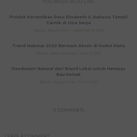
YOU MIGHT ALSO LIKE
Produk Kecantikan Ratu Elizabeth II, Rahasia Tampil
Cantik di Usia Senja
Beauty
,
Beauty Picks
September 16, 2022
Trend Makeup 2022 Bermain Aksen di Sudut Mata
Beauty
,
Make Up & Nails
April 12, 2022
Deodorant Natural dari Brand Lokal untuk Hempas
Bau Ketiak
Beauty
,
Beauty Picks
July 01, 2021
0 COMMENTS
LEAVE A COMMENT