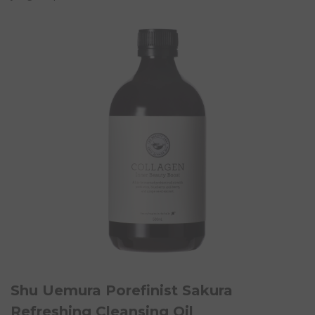
Shu Uemura Porefinist Sakura
Refreshing Cleansing Oil