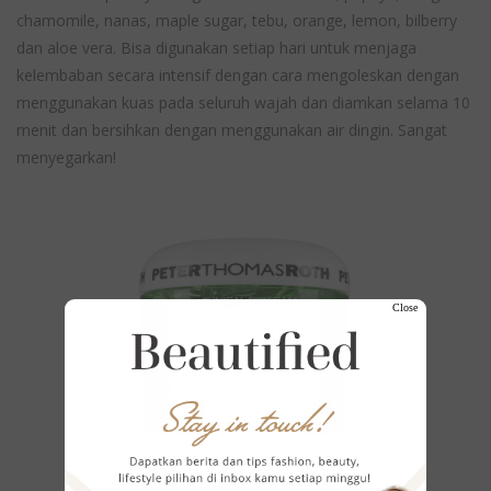
chamomile, nanas, maple sugar, tebu, orange, lemon, bilberry
dan aloe vera. Bisa digunakan setiap hari untuk menjaga
kelembaban secara intensif dengan cara mengoleskan dengan
menggunakan kuas pada seluruh wajah dan diamkan selama 10
menit dan bersihkan dengan menggunakan air dingin. Sangat
menyegarkan!
Close