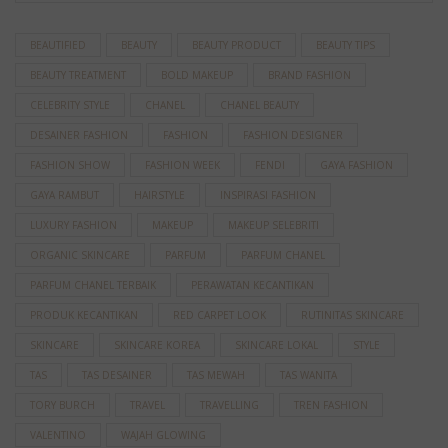
BEAUTIFIED
BEAUTY
BEAUTY PRODUCT
BEAUTY TIPS
BEAUTY TREATMENT
BOLD MAKEUP
BRAND FASHION
CELEBRITY STYLE
CHANEL
CHANEL BEAUTY
DESAINER FASHION
FASHION
FASHION DESIGNER
FASHION SHOW
FASHION WEEK
FENDI
GAYA FASHION
GAYA RAMBUT
HAIRSTYLE
INSPIRASI FASHION
LUXURY FASHION
MAKEUP
MAKEUP SELEBRITI
ORGANIC SKINCARE
PARFUM
PARFUM CHANEL
PARFUM CHANEL TERBAIK
PERAWATAN KECANTIKAN
PRODUK KECANTIKAN
RED CARPET LOOK
RUTINITAS SKINCARE
SKINCARE
SKINCARE KOREA
SKINCARE LOKAL
STYLE
TAS
TAS DESAINER
TAS MEWAH
TAS WANITA
TORY BURCH
TRAVEL
TRAVELLING
TREN FASHION
VALENTINO
WAJAH GLOWING