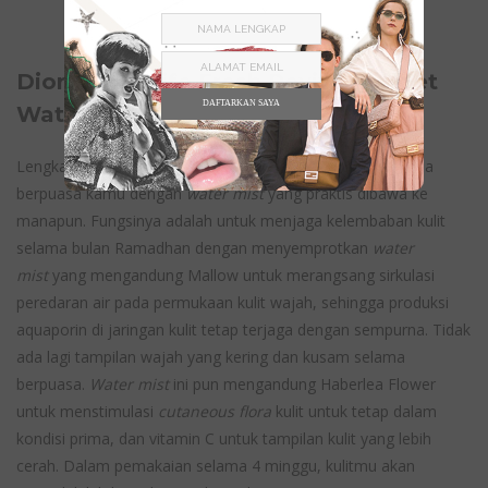
Dior Hydra Life Fresh Reviver Sorbet
DAFTARKAN SAYA
Water Mist
Lengkapi
skincare
untuk menjaga kelembaban kulit selama
berpuasa kamu dengan
water mist
yang praktis dibawa ke
manapun. Fungsinya adalah untuk menjaga kelembaban kulit
selama bulan Ramadhan dengan menyemprotkan
water
mist
yang mengandung Mallow untuk merangsang sirkulasi
peredaran air pada permukaan kulit wajah, sehingga produksi
aquaporin di jaringan kulit tetap terjaga dengan sempurna. Tidak
ada lagi tampilan wajah yang kering dan kusam selama
berpuasa.
Water mist
ini pun mengandung Haberlea Flower
untuk menstimulasi
cutaneous flora
kulit untuk tetap dalam
kondisi prima, dan vitamin C untuk tampilan kulit yang lebih
cerah. Dalam pemakaian selama 4 minggu, kulitmu akan