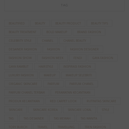
TAG
BEAUTIFIED
BEAUTY
BEAUTY PRODUCT
BEAUTY TIPS
BEAUTY TREATMENT
BOLD MAKEUP
BRAND FASHION
CELEBRITY STYLE
CHANEL
CHANEL BEAUTY
DESAINER FASHION
FASHION
FASHION DESIGNER
FASHION SHOW
FASHION WEEK
FENDI
GAYA FASHION
GAYA RAMBUT
HAIRSTYLE
INSPIRASI FASHION
LUXURY FASHION
MAKEUP
MAKEUP SELEBRITI
ORGANIC SKINCARE
PARFUM
PARFUM CHANEL
PARFUM CHANEL TERBAIK
PERAWATAN KECANTIKAN
PRODUK KECANTIKAN
RED CARPET LOOK
RUTINITAS SKINCARE
SKINCARE
SKINCARE KOREA
SKINCARE LOKAL
STYLE
TAS
TAS DESAINER
TAS MEWAH
TAS WANITA
TORY BURCH
TRAVEL
TRAVELLING
TREN FASHION