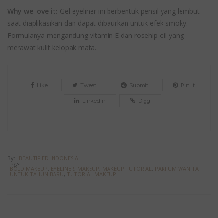
Why we love it:
Gel eyeliner ini berbentuk pensil yang lembut
saat diaplikasikan dan dapat dibaurkan untuk efek smoky.
Formulanya mengandung vitamin E dan rosehip oil yang
merawat kulit kelopak mata.
Like
Tweet
Submit
Pin It
Linkedin
Digg
By:
BEAUTIFIED INDONESIA
Tags:
BOLD MAKEUP
,
EYELINER
,
MAKEUP
,
MAKEUP TUTORIAL
,
PARFUM WANITA
UNTUK TAHUN BARU
,
TUTORIAL MAKEUP