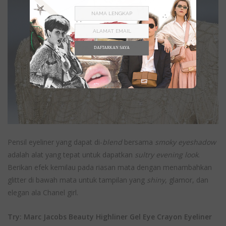
DAFTARKAN SAYA
Pensil eyeliner yang dapat di-
blend
bersama
smoky eyeshadow
adalah alat yang tepat untuk dapatkan
sultry evening look
.
Berikan efek kemilau pada riasan mata dengan menambahkan
glitter di bawah mata untuk tampilan yang
shiny
, glamor, dan
elegan ala Chanel girl.
Try: Marc Jacobs Beauty Highliner Gel Eye Crayon Eyeliner