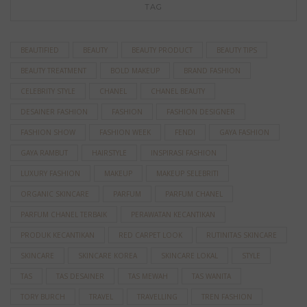
TAG
BEAUTIFIED
BEAUTY
BEAUTY PRODUCT
BEAUTY TIPS
BEAUTY TREATMENT
BOLD MAKEUP
BRAND FASHION
CELEBRITY STYLE
CHANEL
CHANEL BEAUTY
DESAINER FASHION
FASHION
FASHION DESIGNER
FASHION SHOW
FASHION WEEK
FENDI
GAYA FASHION
GAYA RAMBUT
HAIRSTYLE
INSPIRASI FASHION
LUXURY FASHION
MAKEUP
MAKEUP SELEBRITI
ORGANIC SKINCARE
PARFUM
PARFUM CHANEL
PARFUM CHANEL TERBAIK
PERAWATAN KECANTIKAN
PRODUK KECANTIKAN
RED CARPET LOOK
RUTINITAS SKINCARE
SKINCARE
SKINCARE KOREA
SKINCARE LOKAL
STYLE
TAS
TAS DESAINER
TAS MEWAH
TAS WANITA
TORY BURCH
TRAVEL
TRAVELLING
TREN FASHION