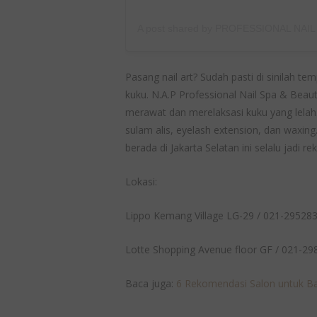
A post shared by PROFESSIONAL NAIL
Pasang nail art? Sudah pasti di sinilah t
kuku. N.A.P Professional Nail Spa & Beau
merawat dan merelaksasi kuku yang lelah. S
sulam alis, eyelash extension, dan waxing
berada di Jakarta Selatan ini selalu jadi r
Lokasi:
Lippo Kemang Village LG-29 / 021-29528
Lotte Shopping Avenue floor GF / 021-2
Baca juga:
6 Rekomendasi Salon untuk Bal