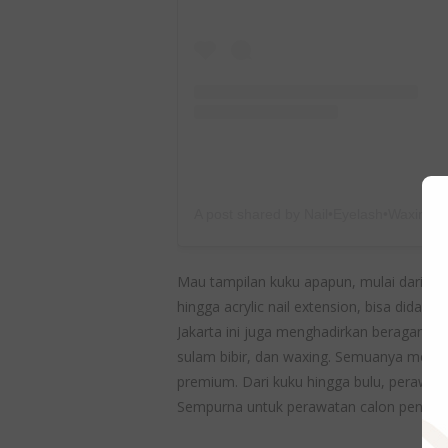
A post shared by Nail•Eyelash•Waxing•
Mau tampilan kuku apapun, mulai dari gel 
hingga acrylic nail extension, bisa didapa
Jakarta ini juga menghadirkan beragam tr
sulam bibir, dan waxing. Semuanya mengg
premium. Dari kuku hingga bulu, perawatan 
Sempurna untuk perawatan calon pengant