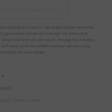
 SPA & BEAUTY (@napnail)
on
Oct 10, 2018 at 2:13am PDT
empat yang paling sempurna. Tapi jangan lupakan kesehatan
ty juga hadirkan nail spa dan massage hot stone untuk
elagi treatment kuku dan nail art, kita juga bisa sekaligus
. Staff yang ramah dan terlatih membuat nail salon yang
ekomendasi nail salon terbaik.
378
9888876
ayage Terbaik di Jakarta