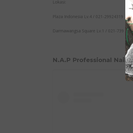
Lokasi:
Plaza Indonesia Lv.4 / 021-29924319
Darmawangsa Square Lv.1 / 021-739 544
N.A.P Professional Nail 