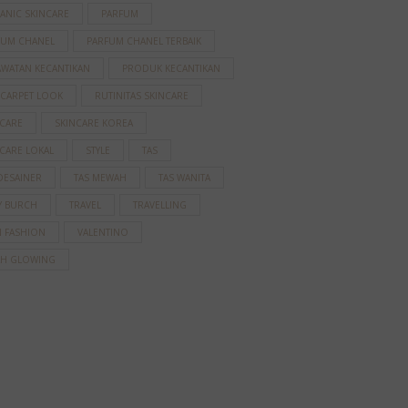
ANIC SKINCARE
PARFUM
FUM CHANEL
PARFUM CHANEL TERBAIK
AWATAN KECANTIKAN
PRODUK KECANTIKAN
 CARPET LOOK
RUTINITAS SKINCARE
NCARE
SKINCARE KOREA
CARE LOKAL
STYLE
TAS
DESAINER
TAS MEWAH
TAS WANITA
Y BURCH
TRAVEL
TRAVELLING
N FASHION
VALENTINO
AH GLOWING