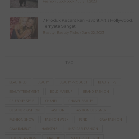
Fashion
,
Lookbook
July 11, 2023
7 Produk Kecantikan Favorit Artis Hollywood,
Ternyata Sangat...
Beauty
,
Beauty Picks
June 22, 2023
TAG
BEAUTIFIED
BEAUTY
BEAUTY PRODUCT
BEAUTY TIPS
BEAUTY TREATMENT
BOLD MAKEUP
BRAND FASHION
CELEBRITY STYLE
CHANEL
CHANEL BEAUTY
DESAINER FASHION
FASHION
FASHION DESIGNER
FASHION SHOW
FASHION WEEK
FENDI
GAYA FASHION
GAYA RAMBUT
HAIRSTYLE
INSPIRASI FASHION
LUXURY FASHION
MAKEUP
MAKEUP SELEBRITI