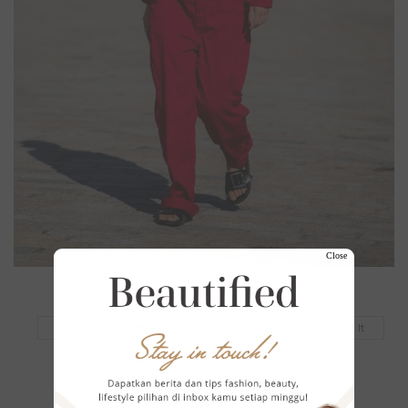
Close
Like
Tweet
Submit
Pin It
Linkedin
Digg