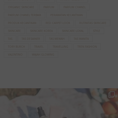
ORGANIC SKINCARE
PARFUM
PARFUM CHANEL
PARFUM CHANEL TERBAIK
PERAWATAN KECANTIKAN
PRODUK KECANTIKAN
RED CARPET LOOK
RUTINITAS SKINCARE
SKINCARE
SKINCARE KOREA
SKINCARE LOKAL
STYLE
TAS
TAS DESAINER
TAS MEWAH
TAS WANITA
TORY BURCH
TRAVEL
TRAVELLING
TREN FASHION
VALENTINO
WAJAH GLOWING