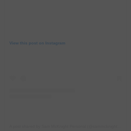
View this post on Instagram
A post shared by Sam McKnight Personal (@sammcknight1)
on
M