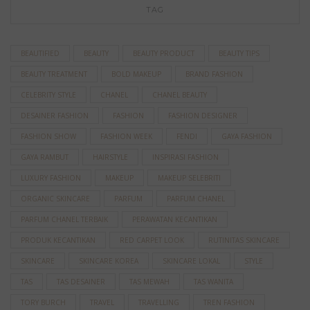
TAG
BEAUTIFIED
BEAUTY
BEAUTY PRODUCT
BEAUTY TIPS
BEAUTY TREATMENT
BOLD MAKEUP
BRAND FASHION
CELEBRITY STYLE
CHANEL
CHANEL BEAUTY
DESAINER FASHION
FASHION
FASHION DESIGNER
FASHION SHOW
FASHION WEEK
FENDI
GAYA FASHION
GAYA RAMBUT
HAIRSTYLE
INSPIRASI FASHION
LUXURY FASHION
MAKEUP
MAKEUP SELEBRITI
ORGANIC SKINCARE
PARFUM
PARFUM CHANEL
PARFUM CHANEL TERBAIK
PERAWATAN KECANTIKAN
PRODUK KECANTIKAN
RED CARPET LOOK
RUTINITAS SKINCARE
SKINCARE
SKINCARE KOREA
SKINCARE LOKAL
STYLE
TAS
TAS DESAINER
TAS MEWAH
TAS WANITA
TORY BURCH
TRAVEL
TRAVELLING
TREN FASHION