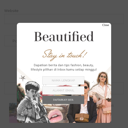
Website
Close
POPULAR POSTS
DAFTARKAN SAYA
Serba Pink, 10 Inspirasi Outfit Barbie dari
Margot...
Tak Berkategori
July 21, 2023