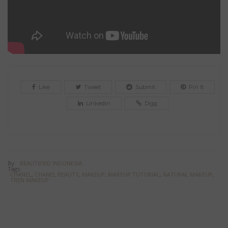
Like
Tweet
Submit
Pin It
Linkedin
Digg
By:
BEAUTIFIED INDONESIA
Tags:
CHANEL
,
CHANEL BEAUTY
,
MAKEUP
,
MAKEUP TUTORIAL
,
NATURAL MAKEUP
,
TREN MAKEUP