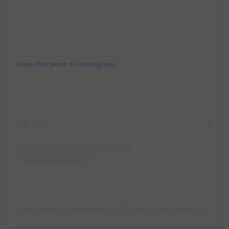
View this post on Instagram
A post shared by Sam McKnight Personal (@sammcknight1)
on
M