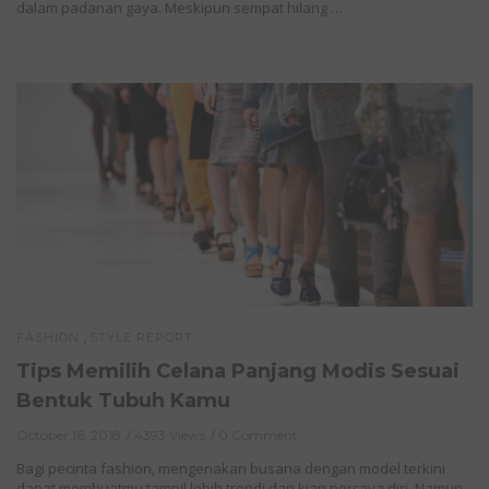
dalam padanan gaya. Meskipun sempat hilang …
,
FASHION
STYLE REPORT
Tips Memilih Celana Panjang Modis Sesuai
Bentuk Tubuh Kamu
October 16, 2018
4393 Views
0 Comment
Bagi pecinta fashion, mengenakan busana dengan model terkini
dapat membuatmu tampil lebih trendi dan kian percaya diri. Namun,