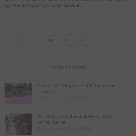
agar trend yang kamu kenakan tersebut …
1
…
18
19
20
POPULAR POSTS
Serba Pink, 10 Inspirasi Outfit Barbie dari
Margot...
Tak Berkategori
July 21, 2023
FENDI Haute Couture Fall Winter 2023
Terinspirasi dari...
Fashion
,
Lookbook
July 20, 2023