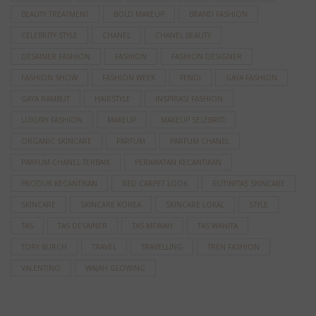
BEAUTY TREATMENT
BOLD MAKEUP
BRAND FASHION
CELEBRITY STYLE
CHANEL
CHANEL BEAUTY
DESAINER FASHION
FASHION
FASHION DESIGNER
FASHION SHOW
FASHION WEEK
FENDI
GAYA FASHION
GAYA RAMBUT
HAIRSTYLE
INSPIRASI FASHION
LUXURY FASHION
MAKEUP
MAKEUP SELEBRITI
ORGANIC SKINCARE
PARFUM
PARFUM CHANEL
PARFUM CHANEL TERBAIK
PERAWATAN KECANTIKAN
PRODUK KECANTIKAN
RED CARPET LOOK
RUTINITAS SKINCARE
SKINCARE
SKINCARE KOREA
SKINCARE LOKAL
STYLE
TAS
TAS DESAINER
TAS MEWAH
TAS WANITA
TORY BURCH
TRAVEL
TRAVELLING
TREN FASHION
VALENTINO
WAJAH GLOWING