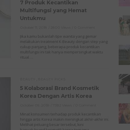
7 Produk Kecantikan
Multifungsi yang Hemat
Untukmu
October 11, 2018
2800 Views
0 Comment
Jika kamu bukanlah tipe wanita yang gemar
melakukan treatment K-Beauty dengan step yang
cukup panjang, beberapa produk kecantikan
multifungsi ini tak hanya mempersingkat waktu
ritual …
,
BEAUTY
BEAUTY PICKS
5 Kolaborasi Brand Kosmetik
Korea Dengan Artis Korea
October 09, 2018
7382 Views
0 Comment
Minat konsumen terhadap produk kecantikan
hingga artis Korea makin meningkat akhir-akhir ini.
Melihat peluang besar tersebut, kini
banyak brand kosmetik korea ternama …