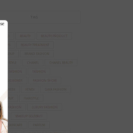
TAG
se
TIFIED
BEAUTY
BEAUTY PRODUCT
TY TIPS
BEAUTY TREATMENT
D MAKEUP
BRAND FASHION
BRITY STYLE
CHANEL
CHANEL BEAUTY
AINER FASHION
FASHION
HION DESIGNER
FASHION SHOW
HION WEEK
FENDI
GAYA FASHION
A RAMBUT
HAIRSTYLE
IRASI FASHION
LUXURY FASHION
EUP
MAKEUP SELEBRITI
ANIC SKINCARE
PARFUM