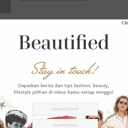
Clo
,
BEAUTY
BEAUTY TIPS
BEAU
Ingin Payudara Sehat? Cukupi
BEAU
Dengan Nutrisi Ini!
BOL
October 03, 2018
3812 Views
0 Comment
CELE
Percaya atau tidak, bukan hanya olahraga saja
DES
yang bisa membantu agar payudara sehat. Diet
yang tepat dan konsumsi nutrisi terbaik …
FAS
FAS
GAY
INSP
MAK
ORG