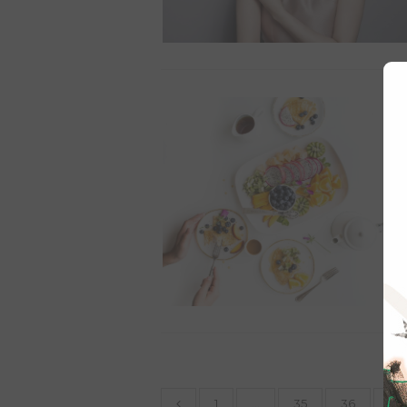
1
…
35
36
37