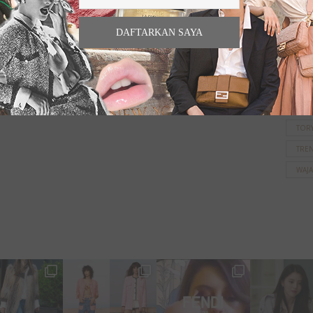
PAR
PER
DAFTARKAN SAYA
RED
SKI
SKIN
TAS 
TOR
TRE
WAJ