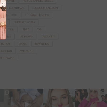
FUM CHANEL
PARFUM CHANEL TERBAIK
AWATAN KECANTIKAN
PRODUK KECANTIKAN
 CARPET LOOK
RUTINITAS SKINCARE
NCARE
SKINCARE KOREA
CARE LOKAL
STYLE
TAS
DESAINER
TAS MEWAH
TAS WANITA
Y BURCH
TRAVEL
TRAVELLING
N FASHION
VALENTINO
AH GLOWING