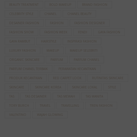
BEAUTY TREATMENT
BOLD MAKEUP
BRAND FASHION
CELEBRITY STYLE
CHANEL
CHANEL BEAUTY
DESAINER FASHION
FASHION
FASHION DESIGNER
FASHION SHOW
FASHION WEEK
FENDI
GAYA FASHION
GAYA RAMBUT
HAIRSTYLE
INSPIRASI FASHION
LUXURY FASHION
MAKEUP
MAKEUP SELEBRITI
ORGANIC SKINCARE
PARFUM
PARFUM CHANEL
PARFUM CHANEL TERBAIK
PERAWATAN KECANTIKAN
PRODUK KECANTIKAN
RED CARPET LOOK
RUTINITAS SKINCARE
SKINCARE
SKINCARE KOREA
SKINCARE LOKAL
STYLE
TAS
TAS DESAINER
TAS MEWAH
TAS WANITA
TORY BURCH
TRAVEL
TRAVELLING
TREN FASHION
VALENTINO
WAJAH GLOWING