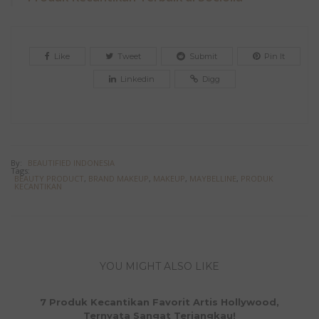
Like
Tweet
Submit
Pin It
Linkedin
Digg
By:
BEAUTIFIED INDONESIA
Tags:
BEAUTY PRODUCT
,
BRAND MAKEUP
,
MAKEUP
,
MAYBELLINE
,
PRODUK
KECANTIKAN
YOU MIGHT ALSO LIKE
7 Produk Kecantikan Favorit Artis Hollywood,
Ternyata Sangat Terjangkau!