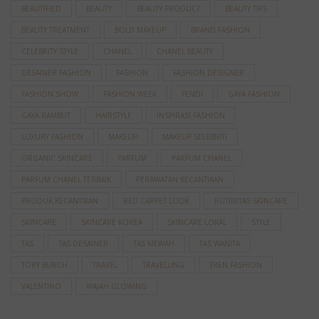
BEAUTIFIED
BEAUTY
BEAUTY PRODUCT
BEAUTY TIPS
BEAUTY TREATMENT
BOLD MAKEUP
BRAND FASHION
CELEBRITY STYLE
CHANEL
CHANEL BEAUTY
DESAINER FASHION
FASHION
FASHION DESIGNER
FASHION SHOW
FASHION WEEK
FENDI
GAYA FASHION
GAYA RAMBUT
HAIRSTYLE
INSPIRASI FASHION
LUXURY FASHION
MAKEUP
MAKEUP SELEBRITI
ORGANIC SKINCARE
PARFUM
PARFUM CHANEL
PARFUM CHANEL TERBAIK
PERAWATAN KECANTIKAN
PRODUK KECANTIKAN
RED CARPET LOOK
RUTINITAS SKINCARE
SKINCARE
SKINCARE KOREA
SKINCARE LOKAL
STYLE
TAS
TAS DESAINER
TAS MEWAH
TAS WANITA
TORY BURCH
TRAVEL
TRAVELLING
TREN FASHION
VALENTINO
WAJAH GLOWING