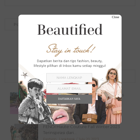
Close
POPULAR POSTS
Serba Pink, 10 Inspirasi Outfit Barbie dari
DAFTARKAN SAYA
Margot...
Tak Berkategori
July 21, 2023
FENDI Haute Couture Fall Winter 2023
Terinspirasi dari...
Fashion
,
Lookbook
July 20, 2023