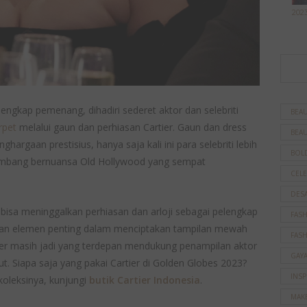
202
engkap pemenang, dihadiri sederet aktor dan selebriti
BEAU
rpet
melalui gaun dan perhiasan Cartier. Gaun dan dress
BEAU
ghargaan prestisius, hanya saja kali ini para selebriti lebih
BOL
timbang bernuansa Old Hollywood yang sempat
CELE
DES
ak bisa meninggalkan perhiasan dan arloji sebagai pelengkap
FAS
akan elemen penting dalam menciptakan tampilan mewah
FAS
rtier masih jadi yang terdepan mendukung penampilan aktor
GAY
t. Siapa saja yang pakai Cartier di Golden Globes 2023?
INSP
 koleksinya, kunjungi
butik Cartier Indonesia
.
MAK