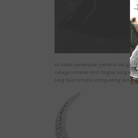
Ini adalah penampilan pertama bad gal RiR
sebagai nominee Best Original Song in a M
sang diva memakai anting-anting dan kalun