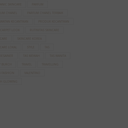
ANIC SKINCARE
PARFUM
FUM CHANEL
PARFUM CHANEL TERBAIK
AWATAN KECANTIKAN
PRODUK KECANTIKAN
 CARPET LOOK
RUTINITAS SKINCARE
NCARE
SKINCARE KOREA
CARE LOKAL
STYLE
TAS
DESAINER
TAS MEWAH
TAS WANITA
Y BURCH
TRAVEL
TRAVELLING
N FASHION
VALENTINO
AH GLOWING