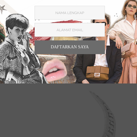
DAFTARKAN SAYA
i di publik pasca melahirkan
.
Hadir di Golden Globes 2023
otion Picture di film
Black Panther: Wakanda Forever
,
g dari koleksi Cartier High Jewelry.