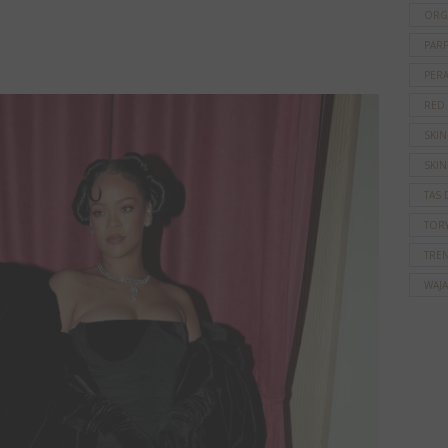
ORG
PAR
PER
RED
SKI
SKIN
TAS 
TOR
TRE
WAJ