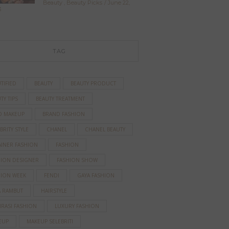
Beauty
,
Beauty Picks
June 22,
3
TAG
TIFIED
BEAUTY
BEAUTY PRODUCT
TY TIPS
BEAUTY TREATMENT
D MAKEUP
BRAND FASHION
BRITY STYLE
CHANEL
CHANEL BEAUTY
AINER FASHION
FASHION
HION DESIGNER
FASHION SHOW
HION WEEK
FENDI
GAYA FASHION
A RAMBUT
HAIRSTYLE
IRASI FASHION
LUXURY FASHION
EUP
MAKEUP SELEBRITI