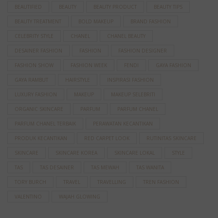
BEAUTIFIED
BEAUTY
BEAUTY PRODUCT
BEAUTY TIPS
BEAUTY TREATMENT
BOLD MAKEUP
BRAND FASHION
CELEBRITY STYLE
CHANEL
CHANEL BEAUTY
DESAINER FASHION
FASHION
FASHION DESIGNER
FASHION SHOW
FASHION WEEK
FENDI
GAYA FASHION
GAYA RAMBUT
HAIRSTYLE
INSPIRASI FASHION
LUXURY FASHION
MAKEUP
MAKEUP SELEBRITI
ORGANIC SKINCARE
PARFUM
PARFUM CHANEL
PARFUM CHANEL TERBAIK
PERAWATAN KECANTIKAN
PRODUK KECANTIKAN
RED CARPET LOOK
RUTINITAS SKINCARE
SKINCARE
SKINCARE KOREA
SKINCARE LOKAL
STYLE
TAS
TAS DESAINER
TAS MEWAH
TAS WANITA
TORY BURCH
TRAVEL
TRAVELLING
TREN FASHION
VALENTINO
WAJAH GLOWING