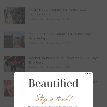
FENDI Haute Couture Fall Winter 2023
Terinspirasi dari...
Fashion
,
Lookbook
July 20, 2023
Valentino Haute Couture Fall Winter 2023,
Simple Tapi...
Fashion
,
Lookbook
July 16, 2023
Chanel Haute Couture Fall Winter 2023: Gaya
Effortless...
Fashion
,
Lookbook
July 11, 2023
Close
7 Produk Kecantikan Favorit Artis Hollywood,
Ternyata Sangat...
Beauty
,
Beauty Picks
June 22, 2023