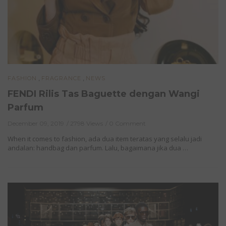
,
,
FASHION
FRAGRANCE
NEWS
FENDI Rilis Tas Baguette dengan Wangi
Parfum
December 09, 2019
2798 Views
0 Comment
When it comes to fashion, ada dua item teratas yang selalu jadi
andalan: handbag dan parfum. Lalu, bagaimana jika dua …