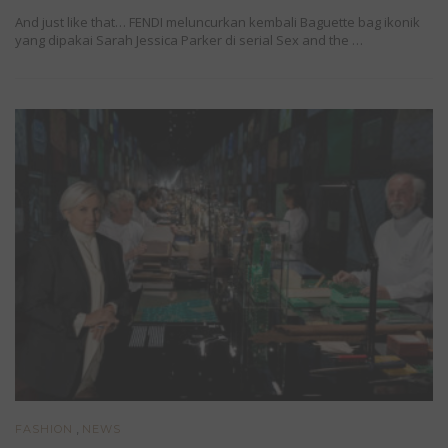
And just like that… FENDI meluncurkan kembali Baguette bag ikonik
yang dipakai Sarah Jessica Parker di serial Sex and the …
,
FASHION
NEWS